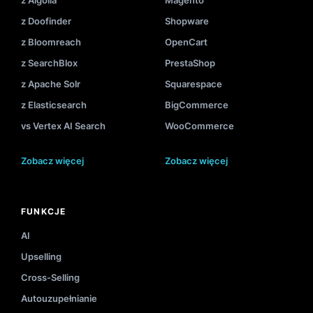
z Doofinder
Shopware
z Bloomreach
OpenCart
z SearchBlox
PrestaShop
z Apache Solr
Squarespace
z Elasticsearch
BigCommerce
vs Vertex AI Search
WooCommerce
Zobacz więcej
Zobacz więcej
FUNKCJE
AI
Upselling
Cross-Selling
Autouzupełnianie