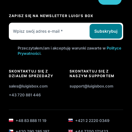
ZAPISZ SIĘ NA NEWSLETTER LUIGI'S BOX
Subskrybuj
Przeczytałem/am i akceptuję warunki zawarte w
Polityce
Prywatności
.
SKONTAKTUJ SIĘ Z
SKONTAKTUJ SIĘ Z
DZIAŁEM SPRZEDAŻY
NASZYM SUPPORTEM
sales@luigisbox.com
support@luigisbox.com
+43 720 881 446
+48 83 888 11 19
+421 2 2220 0349
+420 790 285 197
+44 7700 171423