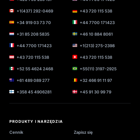
+1(437) 292-0469
+43 720 115 538
+34 919 03 73 70
+44 7700 171423
+31 85 208 5835
+46 10 884 8061
+44 7700 171423
+1(213) 275-2398
+43 720 115 538
+43 720 115 538
+52 55 4624 2468
+55(11) 3197-2925
+61 489 089 277
+32 466 91 11 97
+358 45 4906281
+45 91 30 99 79
PRODUKTY I NARZĘDZIA
Cennik
Zapisz się