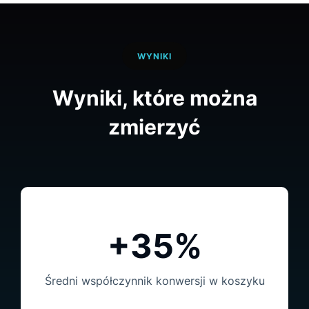
WYNIKI
Wyniki, które można
zmierzyć
+35%
Średni współczynnik konwersji w koszyku