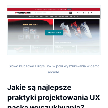
Słowo kluczowe Luigi’s Box w polu wyszukiwania w demo
arcade.
Jakie są najlepsze
praktyki projektowania UX
paska wyszukiwania?