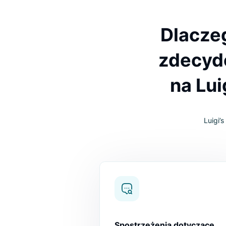
Dlac
zdec
na 