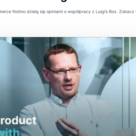
VIDEO
 menedżerowie e-comm
o Luigi’s Box
commerce Notino dzielą się opiniami o współpracy z Luigi’s 