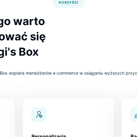
KORZYŚCI
zego warto
ydować się
Luigi's Box
Luigi’s Box wspiera menedżerów e-commerce w osiąganiu 