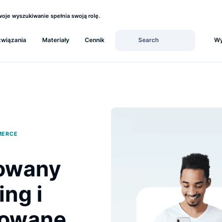
ź, czy Twoje wyszukiwanie spełnia swoją rolę.
Rozwiązania
Materiały
Cennik
 E-COMMERCE
izowany
sing i