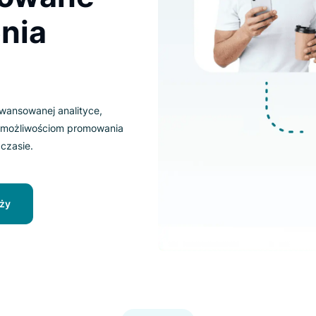
lizowane
zenia
e
ęki zaawansowanej analityce,
ientów i możliwościom promowania
ciwym czasie.
sprzedaży