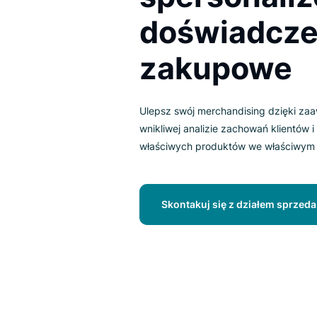
spersona
doświadc
zakupow
Ulepsz swój merchandising dzi
wnikliwej analizie zachowań kl
właściwych produktów we właś
Skontakuj się z działem 