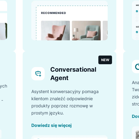
 z czterema produktami Luigi’s Box, które zrewolucjonizują d
Recommender
woim
Recommender sugeruje odpowiednie
ęki ponad
produkty na podstawie przeszłych
zachowań użytkowników na stronie,
iterówek i
zwiększając upselling i cross-selling,
oraz średnią wartość zamówienia.
Dowiedz się więcej