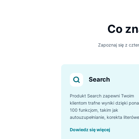
Menedż
Co 