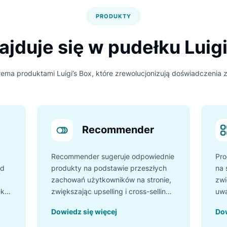
erowie i eksperci e-commerce Notino wybrali Luigi’s Box i popr
dzięki naszym rozwiązaniom.
PRODUKTY
znajduje się w pudełku 