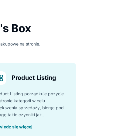
awili wyniki swojego biznesu
Luigi's Box