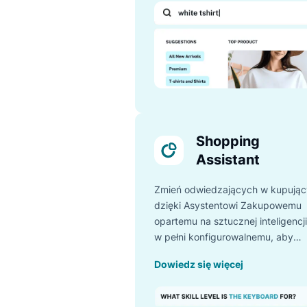
Zapoznaj się
Search
Produkt Search zapewni T
klientom trafne wyniki dzi
100 funkcjom, takim jak
autouzupełnianie, korekta l
wiele innych.
Dowiedz się więcej