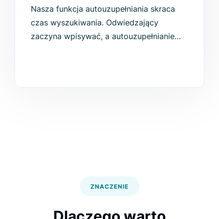
Nasza funkcja autouzupełniania skraca
czas wyszukiwania. Odwiedzający
zaczyna wpisywać, a autouzupełnianie
zapewnia najbardziej trafne dopasowania.
Witryny z autouzupełnianiem mogą
uzyskać 6-krotnie wyższy współczynnik
konwersji w porównaniu do tych bez tej
funkcji.
ZNACZENIE
Dlaczego warto