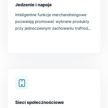
Jedzenie i napoje
Inteligentne funkcje merchandisingowe
pozwalają promować wybrane produkty
przy jednoczesnym zachowaniu trafności
wyszukiwania. Możesz umieszczać
banery w wyszukiwarce, promować
określone produkty, aby wyświetlały się
wyżej i nie tylko, dzięki czemu
zwiększysz sprzedaż.
Sieci społecznościowe