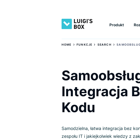
Produkt
›
›
›
HOME
FUNKCJE
SEARCH
SAMO
Samoobs
Integracj
Kodu