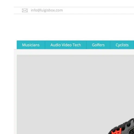
wymaga od użytkownika żadnej wiedzy a