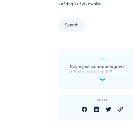
Samodzielna, łatwa integracja
zespołu IT i jakiejkolwiek wied
każdego użytkownika.
Search
Czym jest samoobsług
integracja bez kodu?
SHARE