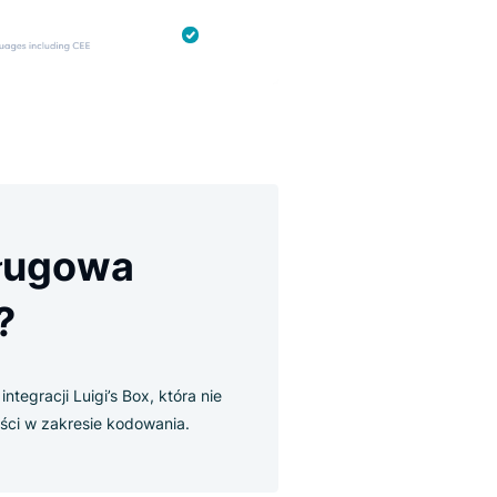
moobsługowa
 kodu?
u to rodzaj integracji Luigi’s Box, która nie