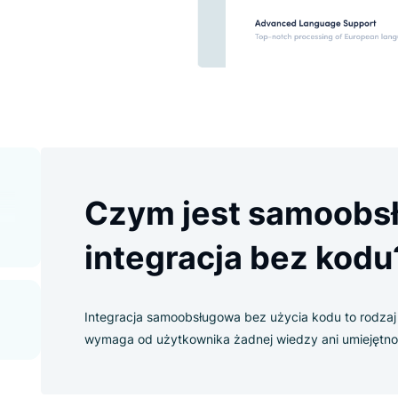
 bez konieczności angażowania
zy z zakresu kodowania. Dla
owa
Czym jest sa
integracja bez
Integracja samoobsługowa bez użycia kod