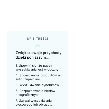
SPIS TREŚCI
Zwiększ swoje przychody
dzięki poniższym,
najlepszym praktykom
1. Upewnij się, że pasek
wyszukiwania w witrynie
wyszukiwania jest widoczny
4. Sugerowanie produktów w
autouzupełnianiu
5. Wyszukiwanie synonimów
6. Rozpoznawanie błędów
ortograficznych
7. Używaj wyszukiwania
głosowego lub obrazu
produktu