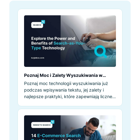
Poznaj Moc i Zalety Wyszukiwania w
Trakcie Pisania
Poznaj moc technologii wyszukiwania już
podczas wpisywania tekstu, jej zalety i
najlepsze praktyki, które zapewniają liczne
korzyści.