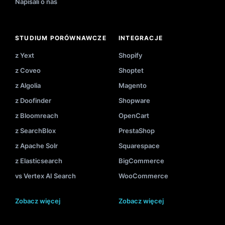
Napisali o nas
STUDIUM PORÓWNAWCZE
INTEGRACJE
z Yext
Shopify
z Coveo
Shoptet
z Algolia
Magento
z Doofinder
Shopware
z Bloomreach
OpenCart
z SearchBlox
PrestaShop
z Apache Solr
Squarespace
z Elasticsearch
BigCommerce
vs Vertex AI Search
WooCommerce
Zobacz więcej
Zobacz więcej