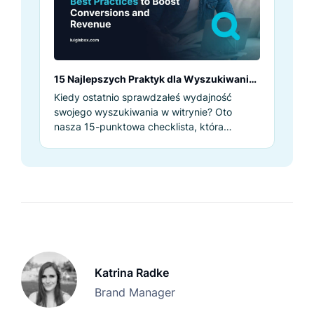
15 Najlepszych Praktyk dla Wyszukiwania
w E-Commerce
Kiedy ostatnio sprawdzałeś wydajność
swojego wyszukiwania w witrynie? Oto
nasza 15-punktowa checklista, która
pomoże Ci określić, jak sprawne jest Twoje
wyszukiwanie.
Katrina Radke
Brand Manager