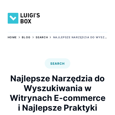
›
›
›
HOME
BLOG
SEARCH
NAJLEPSZE NARZĘDZIA DO WYSZUKIWANIA W WITRYNACH E-COMMERCE I NAJLEPSZE PRAKTYKI
SEARCH
Najlepsze Narzędzia do
Wyszukiwania w
Witrynach E-commerce
i Najlepsze Praktyki