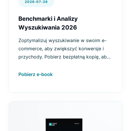
2026-07-28
Benchmarki i Analizy
Wyszukiwania 2026
Zoptymalizuj wyszukiwanie w swoim e-
commerce, aby zwiększyć konwersje i
przychody. Pobierz bezpłatną kopię, aby
poznać trendy, benchmarki i analizy na
rok 2026.
Pobierz e-book