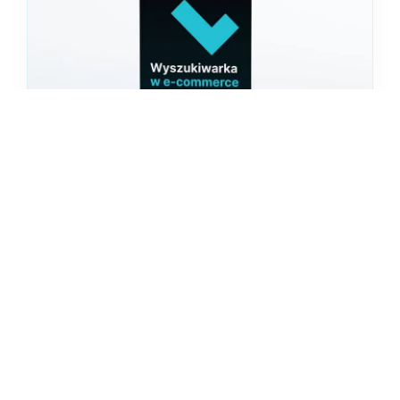
2026-07-28
Benchmarki i Analizy
Wyszukiwania 2025
Zoptymalizuj wyszukiwanie w e-
commerce i zwiększ liczbę konwersji i
przychody. Pobierz bezpłatną kopię, aby