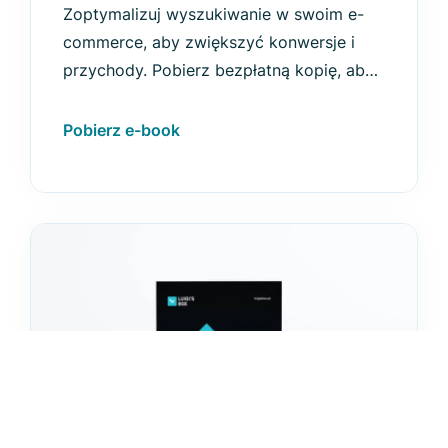
Zoptymalizuj wyszukiwanie w swoim e-
commerce, aby zwiększyć konwersje i
przychody. Pobierz bezpłatną kopię, aby
poznać trendy, benchmarki i analizy na
rok 2026.
Pobierz e-book