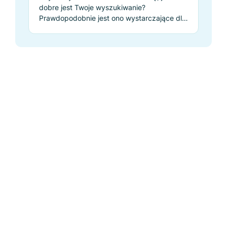
dobre jest Twoje wyszukiwanie?
Prawdopodobnie jest ono wystarczające dla
Ciebie, ale czy jest odpowiednie dla Twoich
klientów?