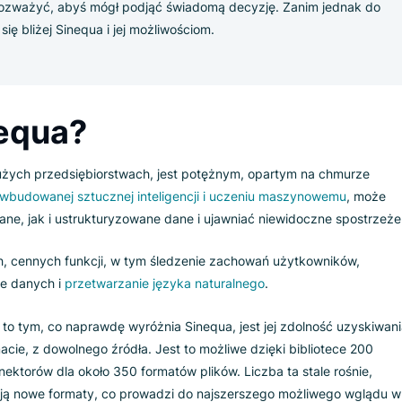
?
 konkurentów Sinequa to Luigi’s Box, Lucidworks, Searchsprin
y z nich ma jednak swoje wady i zalety, więc powinieneś dokła
jest najlepszą opcją dla Twojej firmy. W tym artykule przedst
e warto rozważyć, abyś mógł podjąć świadomą decyzję. Zanim
zyjmy się bliżej Sinequa i jej możliwościom.
Sinequa?
lą o dużych przedsiębiorstwach, jest potężnym, opartym na
 Dzięki
wbudowanej sztucznej inteligencji i uczeniu maszyno
ryzowane, jak i ustrukturyzowane dane i ujawniać niewidocz