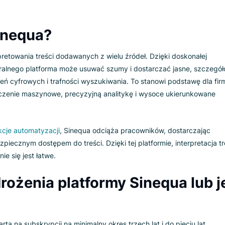
e innych, cennych funkcji, w tym śledzenie zachowań użytko
sowanie danych i
przetwarzanie języka naturalnego
.
zerokie, to tym, co naprawdę wyróżnia Sinequa, jest jej zdoln
formacie, z dowolnego źródła. Jest to możliwe dzięki bibli
 i konektorów dla około 350 formatów plików. Liczba ta stal
ie dodają nowe formaty, co prowadzi do najszerszego możli
y Sinequa?
 interpretowania treści dodawanych z wielu źródeł. Dzięki do
yka naturalnego platforma może usuwać szumy i dostarczać j
iadczeń cyfrowych i trafności wyszukiwania. To stanowi pod
nałe uczenie maszynowe, precyzyjną analitykę i wysoce uki