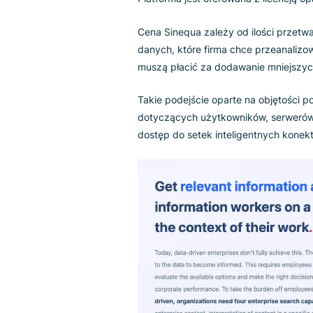
Wyposażona w te
zaawansowan
platformę opartą na informacjac
w określonym kontekście i ciągł
Jaka jest cena
konkurentów?
Platforma jest oferowana z licen
Cena Sinequa zależy od ilości
danych, które firma chce przea
muszą płacić za dodawanie mni
Takie podejście oparte na obję
dotyczących użytkowników, serw