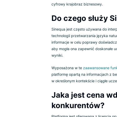
Ponadto platforma oferuje wiel
rozpoznawanie wzorców, indek
Ale chociaż jej możliwości są s
dostępu do danych, w dowolnym 
gotowych do użycia konwerterów
ponieważ programiści regularn
cyfrowy krajobraz biznesowy.
Do czego służ
Sinequa jest często używana do
technologii przetwarzania jęz
informacje w celu poprawy dośw
aby mogła ona zapewnić dosko
wyniki.