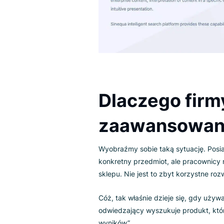
dostęp do setek inteligentnyc