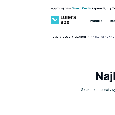
Wypróbuj nasz
Search Grader
i sprawd
Produkt
›
›
›
HOME
BLOG
SEARCH
NAJLEPS
N
Szukasz alte