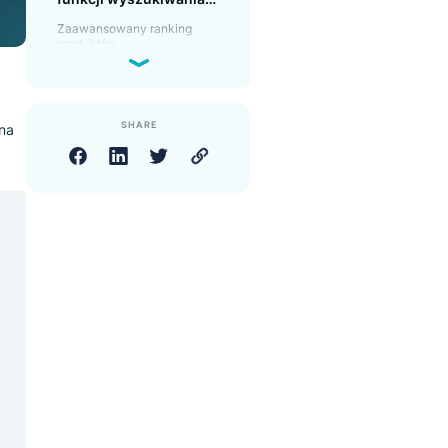
wyszukiwanie w witrynie?
Jakie są korzyści z wdrożenia
rozwiązania wyszukiwania w
witrynie?
Jakich kluczowych
funkcji wyszukiwania
warto szukać?
Zaawansowany ranking
produktów
Integracja front-end
Personalizacja
Wykrywanie synonimów i
korekta literówek
SHARE
z się więcej na
10 najlepszych
konkurentów Sinequa
Luigi’s Box
Funkcje
Searchspring
Klevu
Search.io
Lucidworks