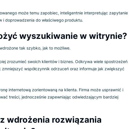
rmy potrzebują
anego wyszukiwania?
 Posiadasz fizyczny sklep i wchodzi do niego potencjalny kli
ownicy nie rozpoznają go – mówią, że nie mogą pomóc i pros
tne rozwiązanie dla biznesu, prawda?
gdy używasz podstawowej konfiguracji wyszukiwania w
e-comm
, który nie pasuje do bazy danych, witryna wyświetli stronę 
wansowanego może temu zapobiec, inteligentnie interpretu
wyników i doprowadzenia do właściwego produktu.