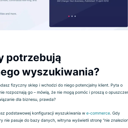
h konektorów i modeli chmurowych lub hybrydowych bez zmia