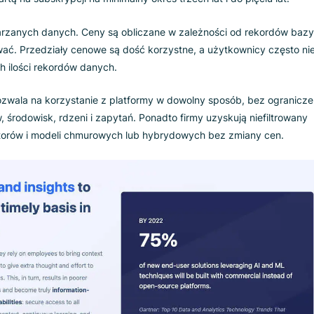
e funkcje automatyzacji
, Sinequa odciąża pracowników, dos
h z bezpiecznym dostępem do treści. Dzięki tej platformie, in
e uczenie się jest łatwe.
 wdrożenia platformy Sinequa
cją opartą na subskrypcji na minimalny okres trzech lat i do pi
 przetwarzanych danych. Ceny są obliczane w zależności od 
nalizować. Przedziały cenowe są dość korzystne, a użytkown
ejszych ilości rekordów danych.
tości pozwala na korzystanie z platformy w dowolny sposób,
erów, środowisk, rdzeni i zapytań. Ponadto firmy uzyskują n