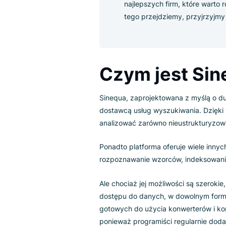
Sinequa
Niektórzy z najlepszych
Algolia, Yext itp. Każd
rozważyć, który z nich 
najlepszych firm, któr
tego przejdziemy, przyjr
Czym jest 
Sinequa, zaprojektowana z myś
dostawcą usług wyszukiwania.
analizować zarówno nieustruktu