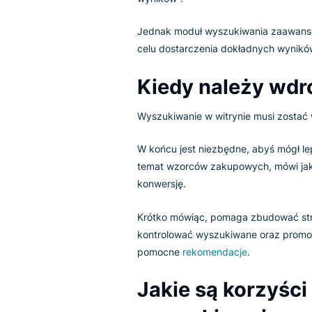
Dlaczego fi
zaawansow
Wyobraźmy sobie taką sytuację.
konkretny przedmiot, ale prac
sklepu. Nie jest to zbyt korzys
Cóż, tak właśnie dzieje się, 
odwiedzający wyszukuje produkt
wyników”.
Jednak moduł wyszukiwania zaa
celu dostarczenia dokładnych 