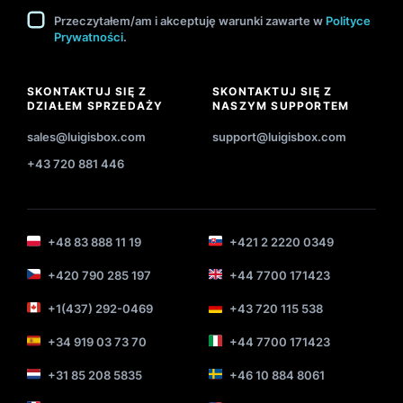
Przeczytałem/am i akceptuję warunki zawarte w
Polityce
Prywatności
.
SKONTAKTUJ SIĘ Z
SKONTAKTUJ SIĘ Z
DZIAŁEM SPRZEDAŻY
NASZYM SUPPORTEM
sales@luigisbox.com
support@luigisbox.com
+43 720 881 446
+48 83 888 11 19
+421 2 2220 0349
+420 790 285 197
+44 7700 171423
+1(437) 292-0469
+43 720 115 538
+34 919 03 73 70
+44 7700 171423
+31 85 208 5835
+46 10 884 8061