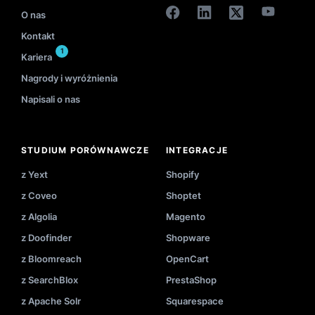
O nas
Kontakt
1
Kariera
Nagrody i wyróżnienia
Napisali o nas
STUDIUM PORÓWNAWCZE
INTEGRACJE
z Yext
Shopify
z Coveo
Shoptet
z Algolia
Magento
z Doofinder
Shopware
z Bloomreach
OpenCart
z SearchBlox
PrestaShop
z Apache Solr
Squarespace