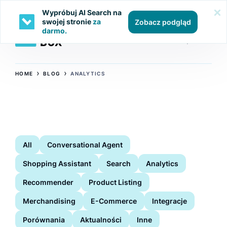
Wypróbuj AI Search na
swojej stronie
za
Zobacz podgląd
darmo.
›
›
HOME
BLOG
ANALYTICS
All
Conversational Agent
Shopping Assistant
Search
Analytics
Recommender
Product Listing
Merchandising
E-Commerce
Integracje
Porównania
Aktualności
Inne