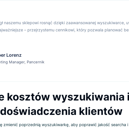
go smartfona
 w 2012 roku i szybko stał się jednym z największych sklepó
a opiera sprzedaż przede wszystkim na kanale online, dlate
la niej priorytetem.
ox pomógł naszemu sklepowi rosnąć dzięki zaawansowanej w
i – co najważniejsze – przejrzystemu cennikowi, który pozwa
anek.
Kacper Lorenz
Marketing Manager, Pancernik