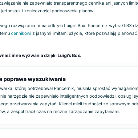
nie kosztów wyszukiwa
a doświadczenia klie
ował się zmienić poprzednią wyszukiwarkę, aby poprawić jak
nie rozwiązanie nie zapewniało transparentnego cennika ani 
ywania jednostek i konieczności podnoszenia planów.
ań nowego rozwiązania firma odkryła Luigi’s Box. Pancernik
rzejrzystemu
cennikowi
z jasnymi limitami użycia, które pozw
zał również inne wyzwania dzięki Luigi’s Box.