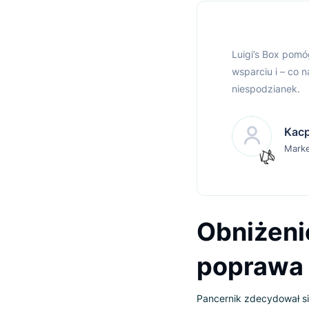
Twoje
Pancernik powstał
smartfonów. Firm
zakupowego była d
Luigi’s B
wsparciu 
niespodzi