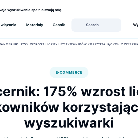
ź, czy Twoje wyszukiwanie spełnia swoją rolę.
Rozwiązania
Materiały
Cennik
›
ARCH
PANCERNIK: 175% WZROST LICZBY UŻYTKOWNIKÓW KORZYSTAJ
E-COMMERCE
ncernik: 175% wzro
ytkowników korzyst
wyszukiwark