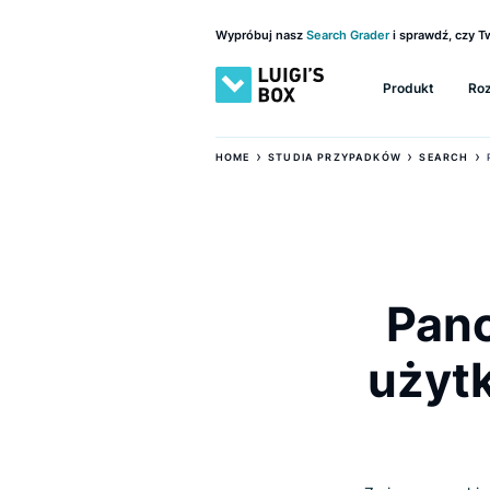
Wypróbuj nasz
Search Grader
i sprawd
Produkt
›
›
HOME
STUDIA PRZYPADKÓW
SE
Pa
uż