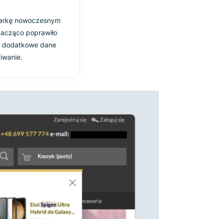
tać wymaganiom e-commerce.
zi, obsługi synonimów ani
ze sprawnym odnajdywaniem
iami.
jszą wyszukiwarkę nowoczesnym
e narzędzie znacząco poprawiło
raz odblokowało dodatkowe dane
uicyjne wyszukiwanie.