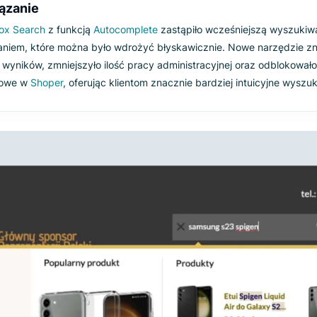
gólna poprawa wyszukiwania
yszukiwarka, której potrzebował Pancernik, musiała spros
oprzednie narzędzie nie zapewniało inteligentnych podpowied
ensownego przetwarzania zapytań. Klienci mieli trudności 
roduktów, a zespół tracił czas na ręczne zarządzanie zapytan
ozwiązanie
uigi’s Box Search
z funkcją
Autocomplete
zastąpiło wcześnie
ozwiązaniem, które można było wdrożyć błyskawicznie. Now
rafność wyników, zmniejszyło ilość pracy administracyjnej o
roduktowe w
Shoper
, oferując klientom znacznie bardziej int