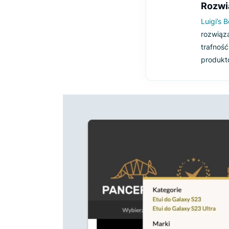
O
W
P
s
p
R
L
r
t
p