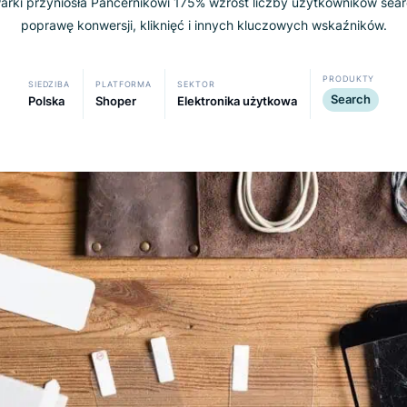
szukiwarki przyniosła Pancernikowi 175% wzrost liczby użyt
poprawę konwersji, kliknięć i innych kluczowych w
SIEDZIBA
PLATFORMA
SEKTOR
Polska
Shoper
Elektronika użytkowa