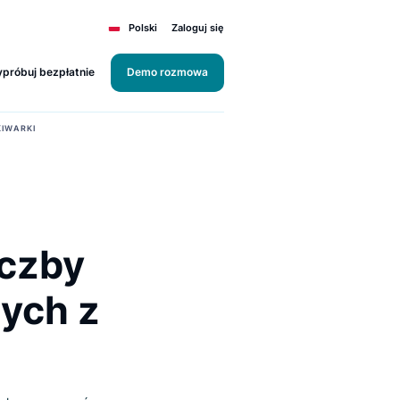
Polski
Zaloguj się
Wypróbuj bezpłatnie
Demo rozmowa
ĄCYCH Z WYSZUKIWARKI
st liczby
ających z
i