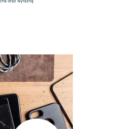
kowników searcha oraz wyraźną
skaźników.
PRODUKTY
Search