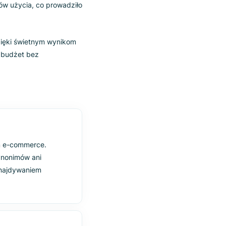
nia i
ntów
ość searcha i efektywniej zarządzać
jasnych limitów użycia, co prowadziło
 wybrał LBX dzięki świetnym wynikom
alają planować budżet bez