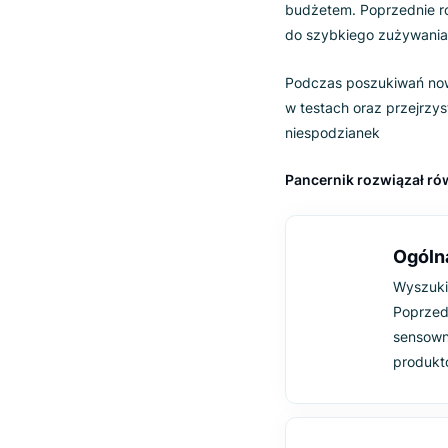
Obniże
popraw
Pancernik zdecyd
budżetem. Poprzed
do szybkiego zuż
Podczas poszukiw
w testach oraz p
niespodzianek
Pancernik rozwią