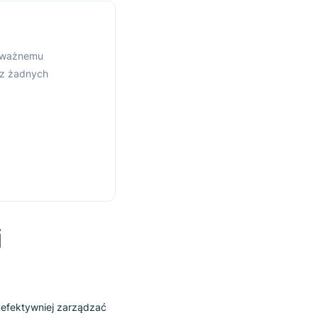
w oferujących akcesoria do
go poprawa doświadczenia
yszukiwarce, uważnemu
la planować bez żadnych