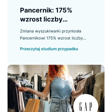
Pancernik: 175%
wzrost liczby
użytkowników
Zmiana wyszukiwarki przyniosła
korzystających z
Pancernikowi 175% wzrost liczby
wyszukiwarki
użytkowników searcha oraz wyraźną
Przeczytaj studium przypadku
poprawę konwersji, kliknięć i innych
kluczowych wskaźników.