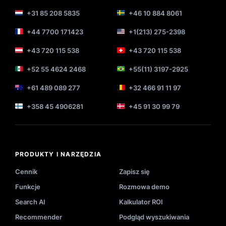
+31 85 208 5835
+46 10 884 8061
+44 7700 171423
+1(213) 275-2398
+43 720 115 538
+43 720 115 538
+52 55 4624 2468
+55(11) 3197-2925
+61 489 089 277
+32 466 91 11 97
+358 45 4906281
+45 91 30 99 79
PRODUKTY I NARZĘDZIA
Cennik
Zapisz się
Funkcje
Rozmowa demo
Search AI
Kalkulator ROI
Recommender
Podgląd wyszukiwania