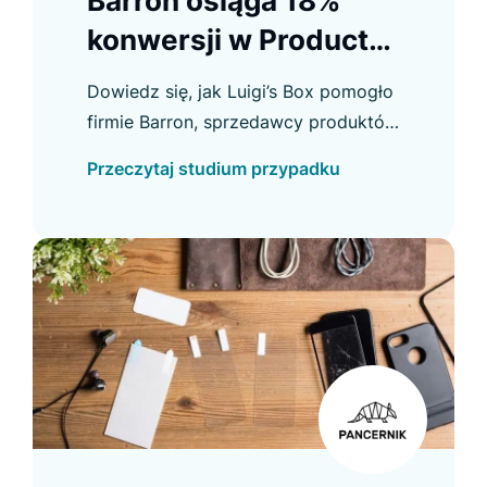
Barron osiąga 18%
konwersji w Product
Listing
Dowiedz się, jak Luigi’s Box pomogło
firmie Barron, sprzedawcy produktów
na zamówienie, poprawić konwersję
Przeczytaj studium przypadku
w e-commerce i osiągnąć inne ważne
usprawnienia.