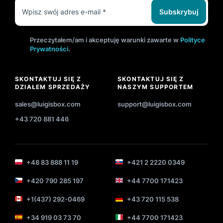
Subskrybuj
Przeczytałem/am i akceptuję warunki zawarte w
Polityce
Prywatności
.
SKONTAKTUJ SIĘ Z
SKONTAKTUJ SIĘ Z
DZIAŁEM SPRZEDAŻY
NASZYM SUPPORTEM
sales@luigisbox.com
support@luigisbox.com
+43 720 881 446
+48 83 888 11 19
+421 2 2220 0349
+420 790 285 197
+44 7700 171423
+1(437) 292-0469
+43 720 115 538
+34 919 03 73 70
+44 7700 171423