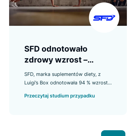
SFD odnotowało
zdrowy wzrost –
współczynnik
SFD, marka suplementów diety, z
konwersji z
Luigi’s Box odnotowała 94 % wzrost
wyszukiwania wzrósł
współczynnika konwersji z
Przeczytaj studium przypadku
wyszukiwania oraz osiągnęła inne
o 94%
pozytywne wyniki.