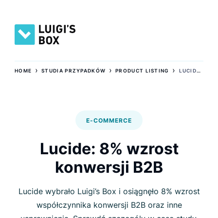
›
›
›
HOME
STUDIA PRZYPADKÓW
PRODUCT LISTING
LUCIDE: 8% WZROST KONWERSJI B2B
E-COMMERCE
Lucide: 8% wzrost
konwersji B2B
Lucide wybrało Luigi’s Box i osiągnęło 8% wzrost
współczynnika konwersji B2B oraz inne