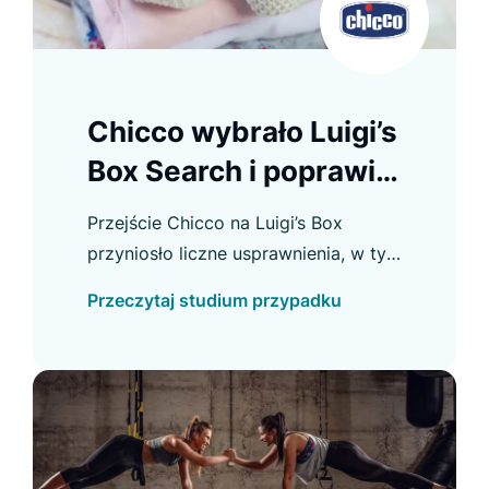
Chicco wybrało Luigi’s
Box Search i poprawiło
doświadczenie
Przejście Chicco na Luigi’s Box
zakupowe
przyniosło liczne usprawnienia, w tym
wzrost CTR w Autocomplete i
Przeczytaj studium przypadku
większe wykorzystanie wyszukiwarki.