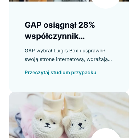
GAP osiągnął 28%
współczynnik
konwersji z
GAP wybrał Luigi’s Box i usprawnił
Recommendera
swoją stronę internetową, wdrażając
nową funkcję wyszukiwania, która
Przeczytaj studium przypadku
zwraca wyniki z wielu domen
jednocześnie.