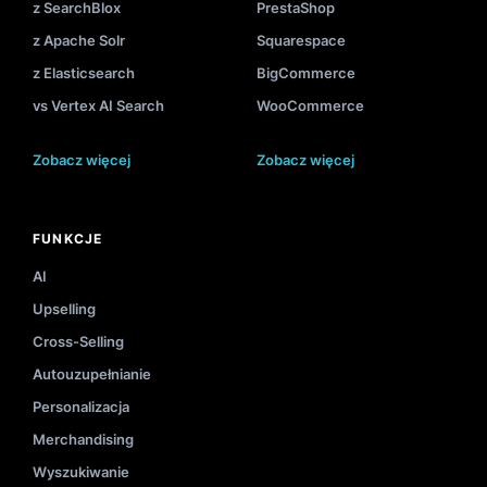
z SearchBlox
PrestaShop
z Apache Solr
Squarespace
z Elasticsearch
BigCommerce
vs Vertex AI Search
WooCommerce
Zobacz więcej
Zobacz więcej
FUNKCJE
AI
Upselling
Cross-Selling
Autouzupełnianie
Personalizacja
Merchandising
Wyszukiwanie