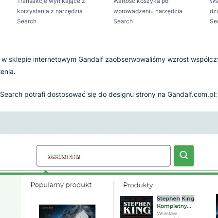
m.pl docenił łatwość
wdrożenia
i szybkiego wprowadzenia narz
aliliśmy, że przeprowadzimy test A/B, w którym przetestujemy
m, które proponowało Luigi’s Box.
 13 stycznia do 12 lutego 2023 r., a jego głównym celem było 
padku połowy wizyt na stronie spowoduje wzrost przychodów,
%
+2.70%
+9.40%
Transakcje wynikające z
Wartość koszyka po
dzia
korzystania z narzędzia
wprowadzeniu narzęd
Search
Search
i’s Box w sklepie internetowym Gandalf zaobserwowaliśmy wz
 zamówienia.