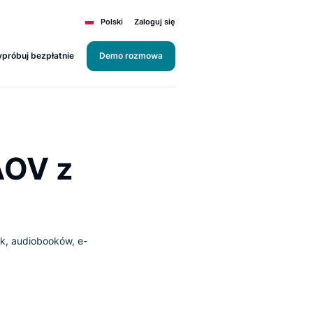
Polski
Zaloguj się
Wypróbuj bezpłatnie
Demo rozmowa
ost AOV z
a
300 000 książek, audiobooków, e-