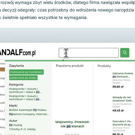
wny rozwój własnej w
usprawnienie wyszukiwania, Gandalf.com.pl nie był pewien, czy
 może lepiej zdecydować się na gotową, dostępną na rynku o
trzny rozwój wymaga zbyt wielu środków, dlatego firma nawi
odjęciu decyzji odegrały: czas potrzebny do wdrożenia nowe
igi’s Box świetnie spełniało wszystkie te wymagania.