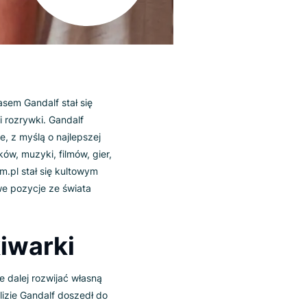
towych. Z czasem Gandalf stał się
ry, kultury i rozrywki. Gandalf
w e-commerce, z myślą o najlepszej
ooków, ebooków, muzyki, filmów, gier,
, Gandalf.com.pl stał się kultowym
lekcje o nowe pozycje ze świata