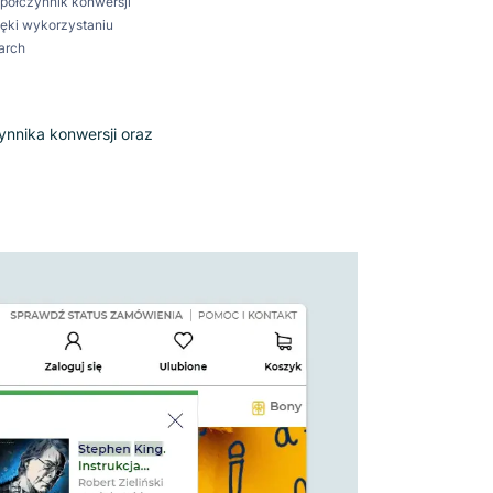
ędzi Luigi’s Box na stronie. Po
 ich oryginalne rozwiązanie
sprawdzenie, czy korzystanie z Luigi’s
 transakcji i wartości koszyka.
+4.42%
Współczynnik konwersji
zia
dzięki wykorzystaniu
Search
rost współczynnika konwersji oraz