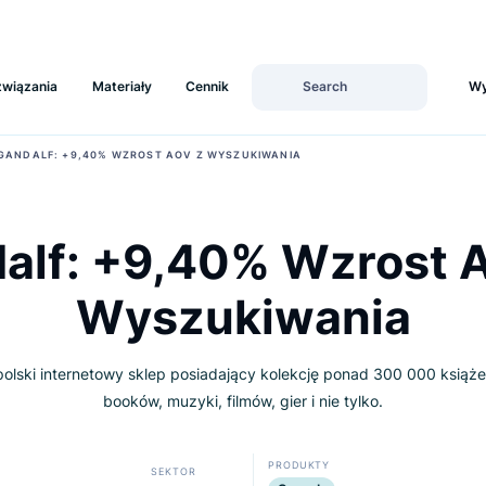
Rozwiązania
Materiały
Cennik
›
ARCH
GANDALF: +9,40% WZROST AOV Z WYSZUKIWANIA
ndalf: +9,40% Wzr
Wyszukiwani
.pl to polski internetowy sklep posiadający kolekcję ponad 
booków, muzyki, filmów, gier i nie tylko.