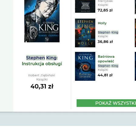
i’s Box Search potrafi dostosować się do designu strony na G