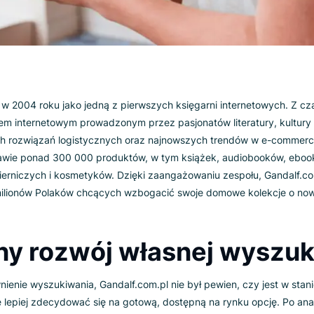
łożono w 2004 roku jako jedną z pierwszych księgarni interne
sklepem internetowym prowadzonym przez pasjonatów literatu
zesnych rozwiązań logistycznych oraz najnowszych trendów 
ej dostawie ponad 300 000 produktów, w tym książek, audiob
w papierniczych i kosmetyków. Dzięki zaangażowaniu zespołu
 dla milionów Polaków chcących wzbogacić swoje domowe ko