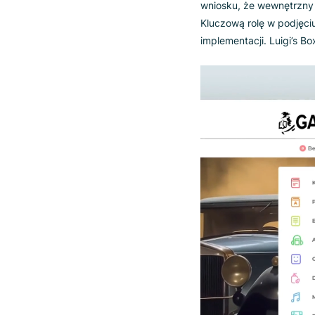
Koszto
Decydując się na 
wyszukiwarkę, czy
wniosku, że wewnę
Kluczową rolę w p
implementacji. Lu