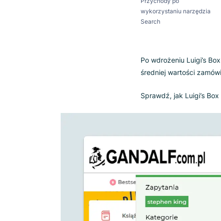
Zespół Gandalf.co
implementacji ust
wyszukiwania z ty
Test A/B trwał od
Box Search w przy
+10.83
Przychody po
wykorzystaniu narzę
Search
Po wdrożeniu Luig
średniej wartości