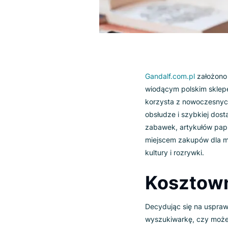
Gandalf.com.pl
za
wiodącym polskim 
korzysta z nowoc
obsłudze i szybki
zabawek, artykułó
miejscem zakupów
kultury i rozrywki.