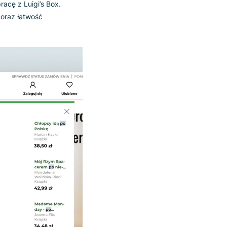
yszukiwarki
 jest w stanie dalej rozwijać własną
pcję. Po analizie Gandalf doszedł do
ązała współpracę z Luigi’s Box.
go narzędzia oraz łatwość