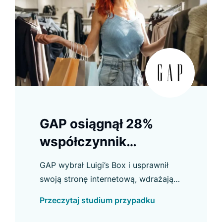
GAP osiągnął 28%
współczynnik
konwersji z
GAP wybrał Luigi’s Box i usprawnił
Recommendera
swoją stronę internetową, wdrażając
nową funkcję wyszukiwania, która
Przeczytaj studium przypadku
zwraca wyniki z wielu domen
jednocześnie.