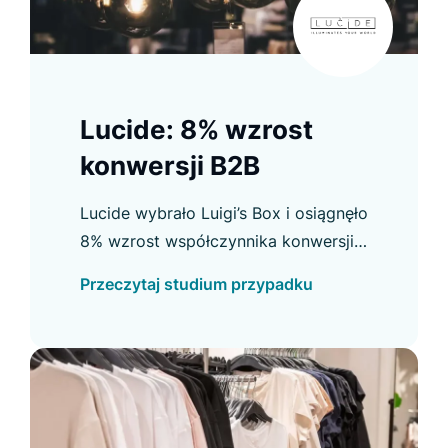
Lucide: 8% wzrost
konwersji B2B
Lucide wybrało Luigi’s Box i osiągnęło
8% wzrost współczynnika konwersji
B2B oraz inne usprawnienia. Sprawdź
Przeczytaj studium przypadku
szczegóły w case study.