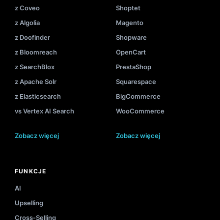
z Coveo
Shoptet
z Algolia
Magento
z Doofinder
Shopware
z Bloomreach
OpenCart
z SearchBlox
PrestaShop
z Apache Solr
Squarespace
z Elasticsearch
BigCommerce
vs Vertex AI Search
WooCommerce
Zobacz więcej
Zobacz więcej
FUNKCJE
AI
Upselling
Cross-Selling