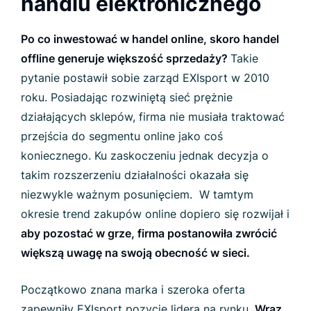
handlu elektronicznego
Po co inwestować w handel online, skoro handel
offline generuje większość sprzedaży?
Takie
pytanie postawił sobie zarząd EXIsport w 2010
roku. Posiadając rozwiniętą sieć prężnie
działających sklepów, firma nie musiała traktować
przejścia do segmentu online jako coś
koniecznego. Ku zaskoczeniu jednak decyzja o
takim rozszerzeniu działalności okazała się
niezwykle ważnym posunięciem. W tamtym
okresie t
rend zakupów online dopiero się rozwijał i
aby
pozostać w grze, firma postanowiła zwrócić
większą uwagę na swoją obecność w sieci.
Początkowo znana marka i szeroka oferta
zapewniły EXIsport pozycję lidera na rynku.
Wraz