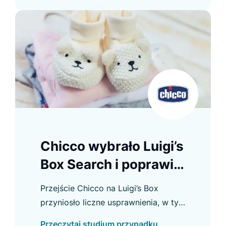
Chicco wybrało Luigi’s
Box Search i poprawiło
doświadczenie
Przejście Chicco na Luigi’s Box
zakupowe
przyniosło liczne usprawnienia, w tym
wzrost CTR w Autocomplete i
Przeczytaj studium przypadku