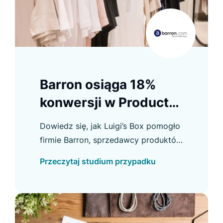
Barron osiąga 18%
konwersji w Product
Listing
Dowiedz się, jak Luigi’s Box pomogło
firmie Barron, sprzedawcy produktów
na zamówienie, poprawić konwersję
Przeczytaj studium przypadku
w e-commerce i osiągnąć inne ważne
usprawnienia.