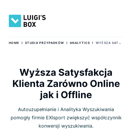
›
›
›
HOME
STUDIA PRZYPADKÓW
ANALYTICS
WYŻSZA SATYSFAKCJA KLIENTA ZARÓWNO ONLINE JAK I OFFLINE
Wyższa Satysfakcja
Klienta Zarówno Online
jak i Offline
Autouzupełnianie i Analityka Wyszukiwania
pomogły firmie EXIsport zwiększyć współczynnik
konwersji wyszukiwania.