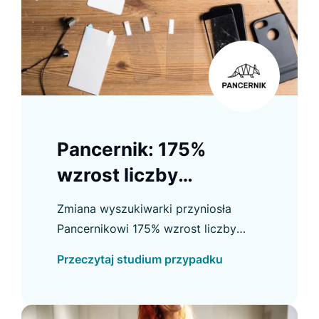
Pancernik: 175%
wzrost liczby
użytkowników
Zmiana wyszukiwarki przyniosła
korzystających z
Pancernikowi 175% wzrost liczby
wyszukiwarki
użytkowników searcha oraz wyraźną
Przeczytaj studium przypadku
poprawę konwersji, kliknięć i innych
kluczowych wskaźników.