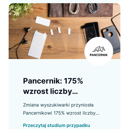
Pancernik: 175%
wzrost liczby
użytkowników
Zmiana wyszukiwarki przyniosła
korzystających z
Pancernikowi 175% wzrost liczby
wyszukiwarki
użytkowników searcha oraz wyraźną
Przeczytaj studium przypadku
poprawę konwersji, kliknięć i innych