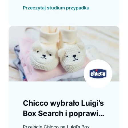
nową funkcję wyszukiwania, która
Przeczytaj studium przypadku
zwraca wyniki z wielu domen
jednocześnie.
Chicco wybrało Luigi’s
Box Search i poprawiło
doświadczenie
Przejście Chicco na Luigi’s Box