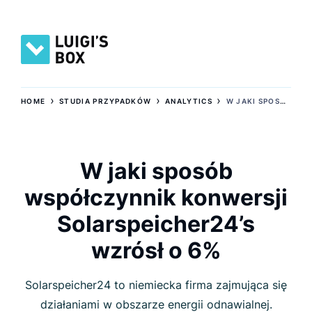
›
›
›
HOME
STUDIA PRZYPADKÓW
ANALYTICS
W JAKI SPOSÓB WSPÓŁCZYNNIK KONWERSJI SOLARSPEICHER24’S WZRÓSŁ O 6%
W jaki sposób
współczynnik konwersji
Solarspeicher24’s
wzrósł o 6%
Solarspeicher24 to niemiecka firma zajmująca się
działaniami w obszarze energii odnawialnej.