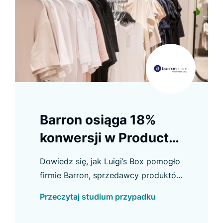
Barron osiąga 18%
konwersji w Product
Listing
Dowiedz się, jak Luigi’s Box pomogło
firmie Barron, sprzedawcy produktów
na zamówienie, poprawić konwersję
Przeczytaj studium przypadku
w e-commerce i osiągnąć inne ważne
usprawnienia.