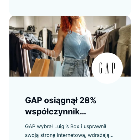
kluczowych wskaźników.
GAP osiągnął 28%
współczynnik
konwersji z
GAP wybrał Luigi’s Box i usprawnił
Recommendera
swoją stronę internetową, wdrażając