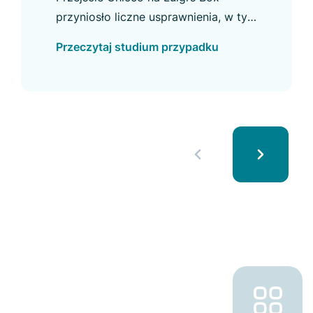
zakupowe
przyniosło liczne usprawnienia, w tym
wzrost CTR w Autocomplete i
Przeczytaj studium przypadku
większe wykorzystanie wyszukiwarki.