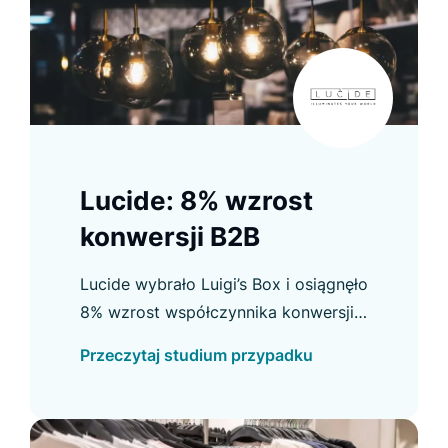
Lucide: 8% wzrost
konwersji B2B
Lucide wybrało Luigi’s Box i osiągnęło
8% wzrost współczynnika konwersji
B2B oraz inne usprawnienia. Sprawdź
Przeczytaj studium przypadku
szczegóły w case study.