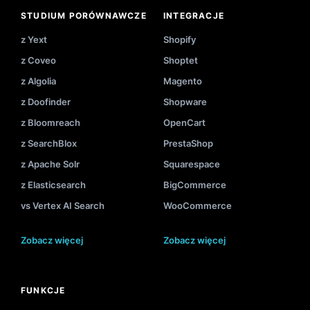
STUDIUM PORÓWNAWCZE
INTEGRACJE
z Yext
Shopify
z Coveo
Shoptet
z Algolia
Magento
z Doofinder
Shopware
z Bloomreach
OpenCart
z SearchBlox
PrestaShop
z Apache Solr
Squarespace
z Elasticsearch
BigCommerce
vs Vertex AI Search
WooCommerce
Zobacz więcej
Zobacz więcej
FUNKCJE