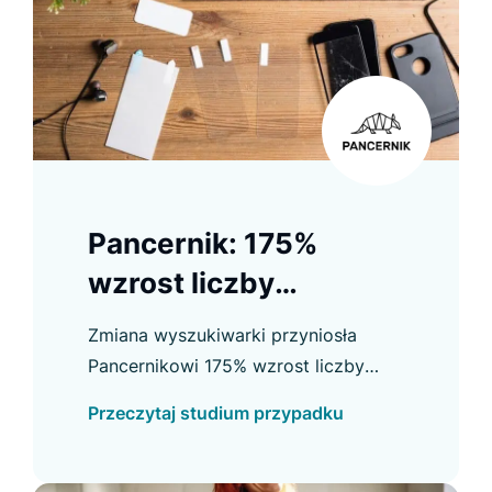
Pancernik: 175%
wzrost liczby
użytkowników
Zmiana wyszukiwarki przyniosła
korzystających z
Pancernikowi 175% wzrost liczby
wyszukiwarki
użytkowników searcha oraz wyraźną
Przeczytaj studium przypadku
poprawę konwersji, kliknięć i innych
kluczowych wskaźników.