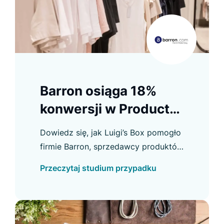
Barron osiąga 18%
konwersji w Product
Listing
Dowiedz się, jak Luigi’s Box pomogło
firmie Barron, sprzedawcy produktów
na zamówienie, poprawić konwersję
Przeczytaj studium przypadku
w e-commerce i osiągnąć inne ważne
usprawnienia.