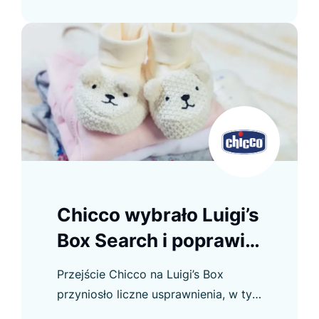
jednocześnie.
Chicco wybrało Luigi’s
Box Search i poprawiło
doświadczenie
Przejście Chicco na Luigi’s Box
zakupowe
przyniosło liczne usprawnienia, w tym
wzrost CTR w Autocomplete i