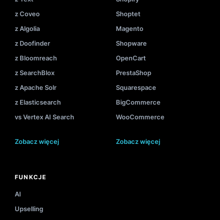
z Coveo
Shoptet
z Algolia
Magento
z Doofinder
Shopware
z Bloomreach
OpenCart
z SearchBlox
PrestaShop
z Apache Solr
Squarespace
z Elasticsearch
BigCommerce
vs Vertex AI Search
WooCommerce
Zobacz więcej
Zobacz więcej
FUNKCJE
AI
Upselling