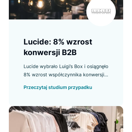
Lucide: 8% wzrost
konwersji B2B
Lucide wybrało Luigi’s Box i osiągnęło
8% wzrost współczynnika konwersji
B2B oraz inne usprawnienia. Sprawdź
Przeczytaj studium przypadku
szczegóły w case study.