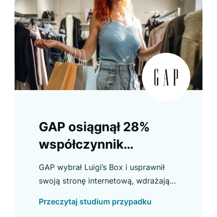
GAP osiągnął 28%
współczynnik
konwersji z
GAP wybrał Luigi’s Box i usprawnił
Recommendera
swoją stronę internetową, wdrażając
nową funkcję wyszukiwania, która
Przeczytaj studium przypadku
zwraca wyniki z wielu domen