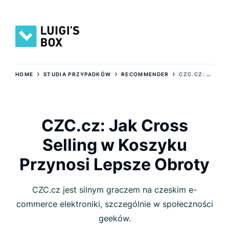
›
›
›
HOME
STUDIA PRZYPADKÓW
RECOMMENDER
CZC.CZ: JAK CROSS SELLING W KOSZYKU PRZYNOSI LEPSZE OBROTY
CZC.cz: Jak Cross
Selling w Koszyku
Przynosi Lepsze Obroty
CZC.cz jest silnym graczem na czeskim e-
commerce elektroniki, szczególnie w społeczności
geeków.