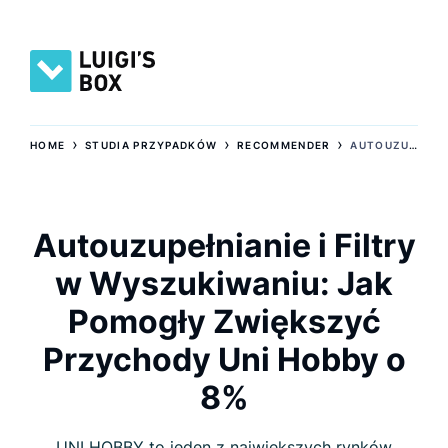
›
›
›
HOME
STUDIA PRZYPADKÓW
RECOMMENDER
AUTOUZUPEŁNIANIE I FILTRY W WYSZUKIWANIU: JAK POMOGŁY ZWIĘKSZYĆ PRZYCHODY UNI HOBBY O 8%
Autouzupełnianie i Filtry
w Wyszukiwaniu: Jak
Pomogły Zwiększyć
Przychody Uni Hobby o
8%
UNI HOBBY to jeden z największych rynków