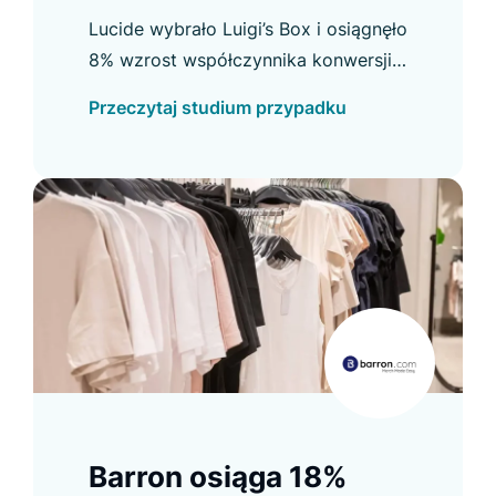
Lucide wybrało Luigi’s Box i osiągnęło
8% wzrost współczynnika konwersji
B2B oraz inne usprawnienia. Sprawdź
Przeczytaj studium przypadku
szczegóły w case study.
Barron osiąga 18%