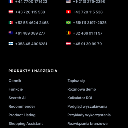
+44 7700 171423
+1(213) 275-2398
+43 720 115 538
+43 720 115 538
+52 55 4624 2468
+55(11) 3197-2925
+61 489 089 277
+32 466 91 11 97
+358 45 4906281
+45 91 30 99 79
PRODUKTY I NARZĘDZIA
Cennik
Zapisz się
Funkcje
Rozmowa demo
Search AI
Kalkulator ROI
Recommender
Podgląd wyszukiwania
Product Listing
Przykłady wykorzystania
Shopping Assistant
Rozwiązania branżowe