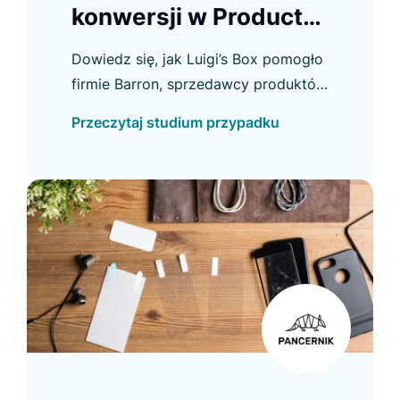
konwersji w Product
Listing
Dowiedz się, jak Luigi’s Box pomogło
firmie Barron, sprzedawcy produktów
na zamówienie, poprawić konwersję
Przeczytaj studium przypadku
w e-commerce i osiągnąć inne ważne
usprawnienia.