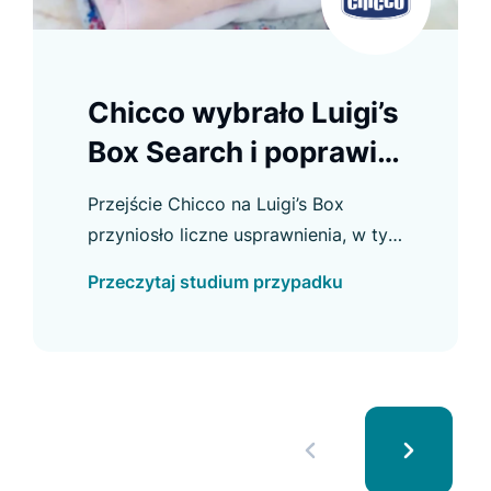
Chicco wybrało Luigi’s
Box Search i poprawiło
doświadczenie
Przejście Chicco na Luigi’s Box
zakupowe
przyniosło liczne usprawnienia, w tym
wzrost CTR w Autocomplete i
Przeczytaj studium przypadku
większe wykorzystanie wyszukiwarki.