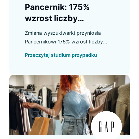
Pancernik: 175%
wzrost liczby
użytkowników
Zmiana wyszukiwarki przyniosła
korzystających z
Pancernikowi 175% wzrost liczby
wyszukiwarki
użytkowników searcha oraz wyraźną
Przeczytaj studium przypadku
poprawę konwersji, kliknięć i innych
kluczowych wskaźników.