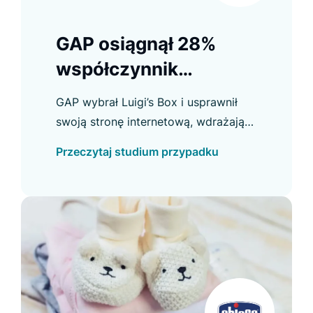
GAP osiągnął 28%
współczynnik
konwersji z
GAP wybrał Luigi’s Box i usprawnił
Recommendera
swoją stronę internetową, wdrażając
nową funkcję wyszukiwania, która
Przeczytaj studium przypadku
zwraca wyniki z wielu domen
jednocześnie.