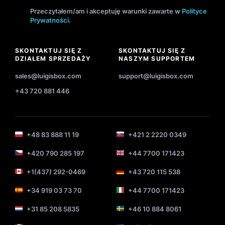
Przeczytałem/am i akceptuję warunki zawarte w
Polityce
Prywatności
.
SKONTAKTUJ SIĘ Z
SKONTAKTUJ SIĘ Z
DZIAŁEM SPRZEDAŻY
NASZYM SUPPORTEM
sales@luigisbox.com
support@luigisbox.com
+43 720 881 446
+48 83 888 11 19
+421 2 2220 0349
+420 790 285 197
+44 7700 171423
+1(437) 292-0469
+43 720 115 538
+34 919 03 73 70
+44 7700 171423
+31 85 208 5835
+46 10 884 8061