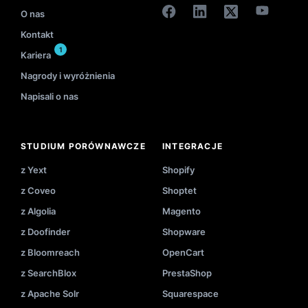
O nas
Kontakt
1
Kariera
Nagrody i wyróżnienia
Napisali o nas
STUDIUM PORÓWNAWCZE
INTEGRACJE
z Yext
Shopify
z Coveo
Shoptet
z Algolia
Magento
z Doofinder
Shopware
z Bloomreach
OpenCart
z SearchBlox
PrestaShop
z Apache Solr
Squarespace