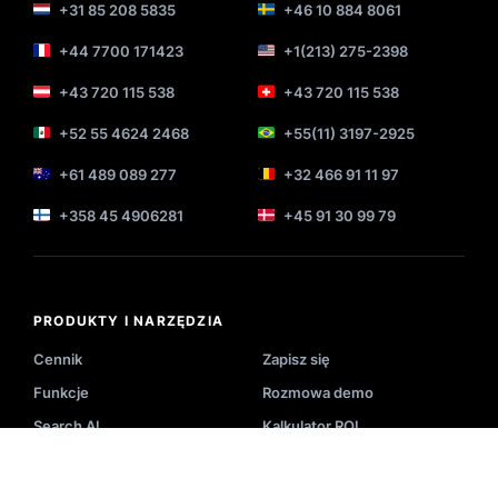
+31 85 208 5835
+46 10 884 8061
+44 7700 171423
+1(213) 275-2398
+43 720 115 538
+43 720 115 538
+52 55 4624 2468
+55(11) 3197-2925
+61 489 089 277
+32 466 91 11 97
+358 45 4906281
+45 91 30 99 79
PRODUKTY I NARZĘDZIA
Cennik
Zapisz się
Funkcje
Rozmowa demo
Search AI
Kalkulator ROI
Recommender
Podgląd wyszukiwania
Product Listing
Przykłady wykorzystania