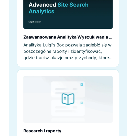
Zaawansowana Analityka Wyszukiwania w
Witrynie
Analityka Luigi's Box pozwala zagłębić się w
poszczególne raporty i zidentyfikować,
gdzie tracisz okazje oraz przychody, które
produkty są najczęściej wyszukiwane, ale
także które wyszukiwania są najsilniejsze.
Na podstawie tych informacji możesz
szukać błędów, przyczyn zachowań
klientów lub rozwiązań problemów z
wyszukiwaniem i rekomendacjami.
Research i raporty