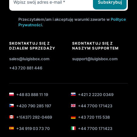
Subskrybuj
Przeczytałem/am i akceptuję warunki zawarte w
Polityce
Prywatności
.
SKONTAKTUJ SIĘ Z
SKONTAKTUJ SIĘ Z
DZIAŁEM SPRZEDAŻY
NASZYM SUPPORTEM
sales@luigisbox.com
support@luigisbox.com
+43 720 881 446
+48 83 888 11 19
+421 2 2220 0349
+420 790 285 197
+44 7700 171423
+1(437) 292-0469
+43 720 115 538
+34 919 03 73 70
+44 7700 171423