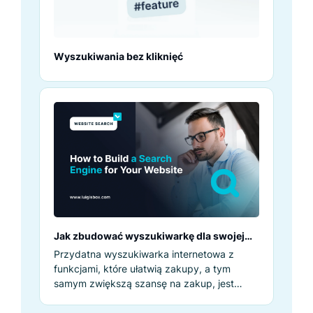
Wyszukiwania bez kliknięć
Jak zbudować wyszukiwarkę dla swojej
strony internetowej
Przydatna wyszukiwarka internetowa z
funkcjami, które ułatwią zakupy, a tym
samym zwiększą szansę na zakup, jest
niezbędna w każdym dobrym sklepie
internetowym.