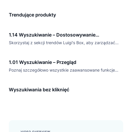
Trendujące produkty
1.14 Wyszukiwanie – Dostosowywanie
najważniejszych zapytań
Skorzystaj z sekcji trendów Luigi's Box, aby zarządzać
animowanymi tematami w polu wyszukiwania.
1.01 Wyszukiwanie – Przegląd
Poznaj szczegółowo wszystkie zaawansowane funkcje
Luigi’s Box Search, stworzone, by optymalizować
wyszukiwanie w e-commerce i zwiększać konwersje.
Wyszukiwania bez kliknięć
VIDEO OVERVIEW