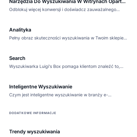
Narzędzia Do Wyszukiwania W Witrynach Oparte
Na AI od Luigi’s Box
Odblokuj więcej konwersji i doświadcz zauważalnego
wzrostu w swoim sklepie internetowym, dzięki funkcjom
wyszukiwania opartego na sztucznej inteligencji oraz
Analityka
zidywidualizowanych rekomendacjach.
Pełny obraz skuteczności wyszukiwania w Twoim sklepie.
Zrozum potrzeby klientów i zwiększaj sprzedaż!
Search
Wyszukiwarka Luigi's Box pomaga klientom znaleźć to,
czego szukają, zwiększając liczbę konwersji nawet o
+35%.
Inteligentne Wyszukiwanie
Czym jest inteligentne wyszukiwanie w branży e-
commerce i dlaczego warto je mieć? Przeczytaj nasz
artykuł o inteligentnym wyszukiwaniu i dowiedz się więcej.
DODATKOWE INFORMACJE
Trendy wyszukiwania