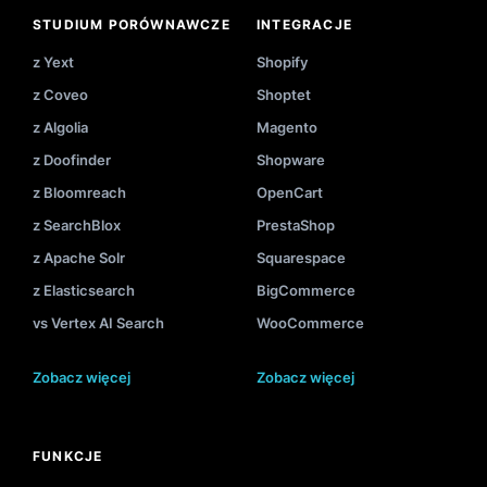
STUDIUM PORÓWNAWCZE
INTEGRACJE
z Yext
Shopify
z Coveo
Shoptet
z Algolia
Magento
z Doofinder
Shopware
z Bloomreach
OpenCart
z SearchBlox
PrestaShop
z Apache Solr
Squarespace
z Elasticsearch
BigCommerce
vs Vertex AI Search
WooCommerce
Zobacz więcej
Zobacz więcej
FUNKCJE