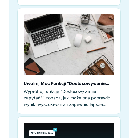
Uwolnij Moc Funkcji “Dostosowywanie
zapytań”
Wypróbuj funkcję "Dostosowywanie
zapytań" i zobacz, jak może ona poprawić
wyniki wyszukiwania i zapewnić lepsze
wrażenia z wyszukiwarki.