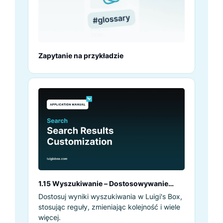
Zapytanie na przykładzie
1.15 Wyszukiwanie – Dostosowywanie
wyników wyszukiwania
Dostosuj wyniki wyszukiwania w Luigi's Box,
stosując reguły, zmieniając kolejność i wiele
więcej.