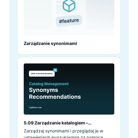
Zarządzanie synonimami
5.09 Zarządzanie katalogiem –
Rekomendacje synonimów
Zarządzaj synonimami i przeglądaj je w
ustawieniach wyszukiwania za pomocą