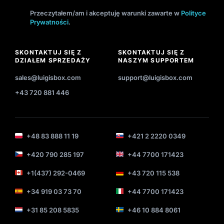
Przeczytałem/am i akceptuję warunki zawarte w
Polityce
Prywatności
.
SKONTAKTUJ SIĘ Z
SKONTAKTUJ SIĘ Z
DZIAŁEM SPRZEDAŻY
NASZYM SUPPORTEM
sales@luigisbox.com
support@luigisbox.com
+43 720 881 446
+48 83 888 11 19
+421 2 2220 0349
+420 790 285 197
+44 7700 171423
+1(437) 292-0469
+43 720 115 538
+34 919 03 73 70
+44 7700 171423
+31 85 208 5835
+46 10 884 8061