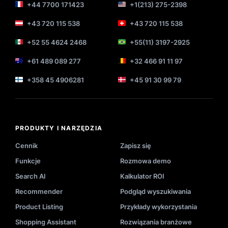
+44 7700 171423
+1(213) 275-2398
+43 720 115 538
+43 720 115 538
+52 55 4624 2468
+55(11) 3197-2925
+61 489 089 277
+32 466 91 11 97
+358 45 4906281
+45 91 30 99 79
PRODUKTY I NARZĘDZIA
Cennik
Zapisz się
Funkcje
Rozmowa demo
Search AI
Kalkulator ROI
Recommender
Podgląd wyszukiwania
Product Listing
Przykłady wykorzystania
Shopping Assistant
Rozwiązania branżowe