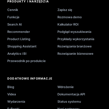
PRODUKTY I NARZĘDZIA
Cennik
Zapisz się
Funkcje
Rozmowa demo
Search AI
Kalkulator ROI
Recommender
Podgląd wyszukiwania
Product Listing
Przykłady wykorzystania
Shopping Assistant
Rozwiązania branżowe
Analytics i BI
Rozwiązanie biznesowe
Przewodnik po produkcie
DODATKOWE INFORMACJE
Blog
Wdrożenie
Videa
Dokumentacja API
Wydarzenia
Status systemu
E-Booki
Nasi partnerzy