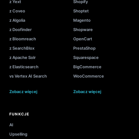
z Yext
Shopify
z Coveo
Shoptet
z Algolia
Magento
z Doofinder
Shopware
z Bloomreach
OpenCart
z SearchBlox
PrestaShop
z Apache Solr
Squarespace
z Elasticsearch
BigCommerce
vs Vertex AI Search
WooCommerce
Zobacz więcej
Zobacz więcej
FUNKCJE
AI
Upselling