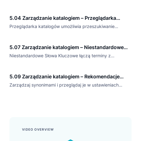
sklepu.
5.04 Zarządzanie katalogiem – Przeglądarka
katalogów
Przeglądarka katalogów umożliwia przeszukiwanie
wszystkich przesłanych produktów za pośrednictwem
kanałów lub API.
5.07 Zarządzanie katalogiem – Niestandardowe
słowa kluczowe
Niestandardowe Słowa Kluczowe łączą terminy z
pozycjami, czyniąc je bardziej wykrywalnymi w
wyszukiwaniach.
5.09 Zarządzanie katalogiem – Rekomendacje
synonimów
Zarządzaj synonimami i przeglądaj je w ustawieniach
wyszukiwania za pomocą zakładki Synonimy.
VIDEO OVERVIEW