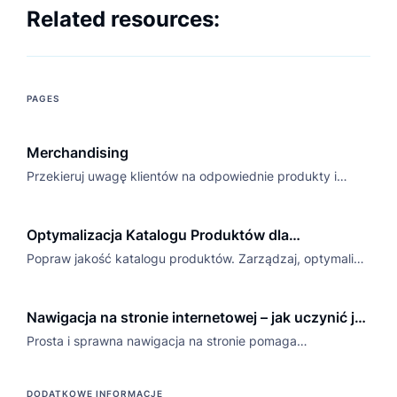
Related resources:
PAGES
Merchandising
Przekieruj uwagę klientów na odpowiednie produkty i
zwiększ liczbę konwersji dzięki oprogramowaniu do
sprzedaży e-commerce Luigi's Box.
Optymalizacja Katalogu Produktów dla
Maksymalnej Skuteczności Wyszukiwania
Popraw jakość katalogu produktów. Zarządzaj, optymalizuj
i zwiększaj sprzedaż bez kłopotów razem z Luigi's Box.
Nawigacja na stronie internetowej – jak uczynić ją
efektywną i przejrzystą
Prosta i sprawna nawigacja na stronie pomaga
użytkownikom zorientować się, jak przeglądać katalog
produktów, znaleźć artykuł na blogu czy adres fizyczny
DODATKOWE INFORMACJE