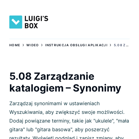
›
›
›
HOME
WIDEO
INSTRUKCJA OBSŁUGI APLIKACJI
5.08 ZARZĄDZANIE KATALOGIEM – SYNONIMY
5.08 Zarządzanie
katalogiem – Synonimy
Zarządzaj synonimami w ustawieniach
Wyszukiwania, aby zwiększyć swoje możliwości.
Dodaj powiązane terminy, takie jak "ukulele", "mała
gitara" lub "gitara basowa", aby poszerzyć
rezultaty. Wyświetl podgląd i zapisz zmiany, aby