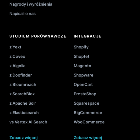
Nagrody i wyróżnienia
Napisali o nas
STUDIUM PORÓWNAWCZE
INTEGRACJE
z Yext
Shopify
z Coveo
Shoptet
z Algolia
Magento
z Doofinder
Shopware
z Bloomreach
OpenCart
z SearchBlox
PrestaShop
z Apache Solr
Squarespace
z Elasticsearch
BigCommerce
vs Vertex AI Search
WooCommerce
Zobacz więcej
Zobacz więcej