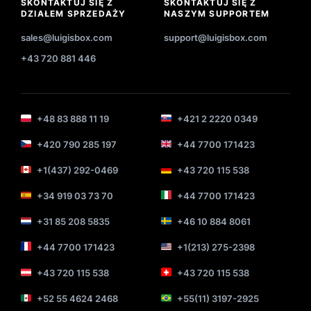
SKONTAKTUJ SIĘ Z
SKONTAKTUJ SIĘ Z
DZIAŁEM SPRZEDAŻY
NASZYM SUPPORTEM
sales@luigisbox.com
support@luigisbox.com
+43 720 881 446
+48 83 888 11 19
+421 2 2220 0349
+420 790 285 197
+44 7700 171423
+1(437) 292-0469
+43 720 115 538
+34 919 03 73 70
+44 7700 171423
+31 85 208 5835
+46 10 884 8061
+44 7700 171423
+1(213) 275-2398
+43 720 115 538
+43 720 115 538
+52 55 4624 2468
+55(11) 3197-2925