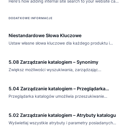
Here's how adding internal site search to your website can
help visitors find what they're looking for while also
impacting your bottom line.
DODATKOWE INFORMACJE
Niestandardowe Słowa Kluczowe
Ustaw własne słowa kluczowe dla każdego produktu i
zapewnij klientom lepszy dostęp do asortymentu.
5.08 Zarządzanie katalogiem – Synonimy
Zwiększ możliwości wyszukiwania, zarządzając
synonimami w ustawieniach wyszukiwania, aby lepiej
dopasować zapytania i usprawnić zakupy.
5.04 Zarządzanie katalogiem – Przeglądarka
katalogów
Przeglądarka katalogów umożliwia przeszukiwanie
wszystkich przesłanych produktów za pośrednictwem
kanałów lub API.
5.02 Zarządzanie katalogiem – Atrybuty katalogu
Wyświetlaj wszystkie atrybuty i parametry posiadanych