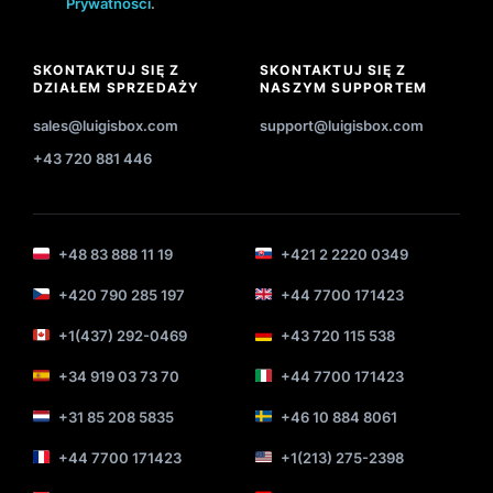
Prywatności
.
SKONTAKTUJ SIĘ Z
SKONTAKTUJ SIĘ Z
DZIAŁEM SPRZEDAŻY
NASZYM SUPPORTEM
sales@luigisbox.com
support@luigisbox.com
+43 720 881 446
+48 83 888 11 19
+421 2 2220 0349
+420 790 285 197
+44 7700 171423
+1(437) 292-0469
+43 720 115 538
+34 919 03 73 70
+44 7700 171423
+31 85 208 5835
+46 10 884 8061
+44 7700 171423
+1(213) 275-2398