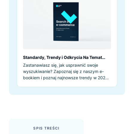
Standardy, Trendy i Odkrycia Na Temat
Wyszukiwania w 2023 Roku
Zastanawiasz się, jak usprawnić swoje
wyszukiwanie? Zapoznaj się z naszym e-
bookiem i poznaj najnowsze trendy w 2023
roku.
SPIS TREŚCI