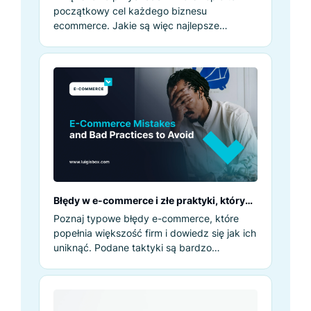
początkowy cel każdego biznesu
ecommerce. Jakie są więc najlepsze
sposoby na jego maksymalizację?
Prawdopodobnie słyszałeś wiele wskazówek
i strategii, jak to zrobić. Ale czasami łatwiej
powiedzieć, niż zrobić.
Błędy w e-commerce i złe praktyki, których
należy unikać
Poznaj typowe błędy e-commerce, które
popełnia większość firm i dowiedz się jak ich
uniknąć. Podane taktyki są bardzo
praktyczne i łatwe do wdrożenia.