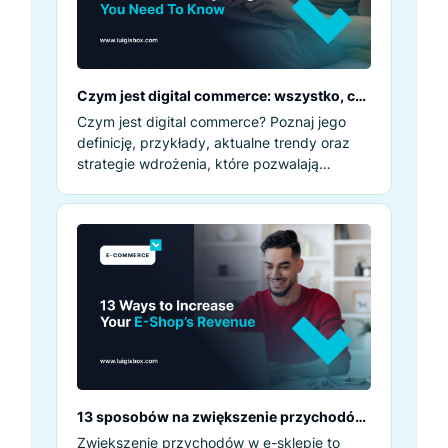
Czym jest digital commerce: wszystko, co
musisz wiedzieć, aby napędzać wzrost
Czym jest digital commerce? Poznaj jego
definicję, przykłady, aktualne trendy oraz
strategie wdrożenia, które pozwalają
osiągnąć mierzalny wzrost biznesowy.
13 sposobów na zwiększenie przychodów
w Twoim sklepie internetowym
Zwiększenie przychodów w e-sklepie to