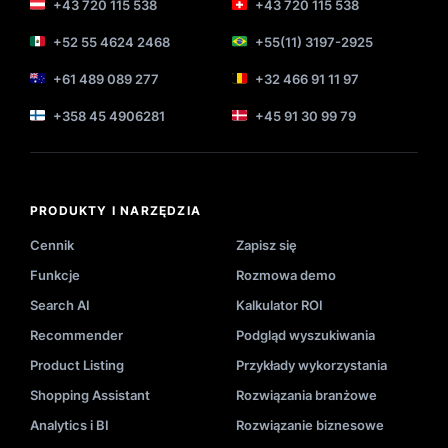
+43 720 115 538
+43 720 115 538
+52 55 4624 2468
+55(11) 3197-2925
+61 489 089 277
+32 466 91 11 97
+358 45 4906281
+45 91 30 99 79
PRODUKTY I NARZĘDZIA
Cennik
Zapisz się
Funkcje
Rozmowa demo
Search AI
Kalkulator ROI
Recommender
Podgląd wyszukiwania
Product Listing
Przykłady wykorzystania
Shopping Assistant
Rozwiązania branżowe
Analytics i BI
Rozwiązanie biznesowe