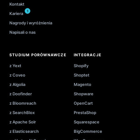
Kontakt
1
Kariera
Nagrody i wyróżnienia
Napisali o nas
STUDIUM PORÓWNAWCZE
INTEGRACJE
z Yext
Shopify
z Coveo
Shoptet
z Algolia
Magento
z Doofinder
Shopware
z Bloomreach
OpenCart
z SearchBlox
PrestaShop
z Apache Solr
Squarespace
z Elasticsearch
BigCommerce