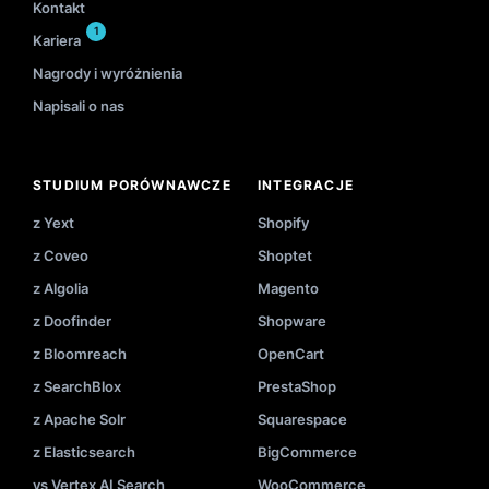
Kontakt
1
Kariera
Nagrody i wyróżnienia
Napisali o nas
STUDIUM PORÓWNAWCZE
INTEGRACJE
z Yext
Shopify
z Coveo
Shoptet
z Algolia
Magento
z Doofinder
Shopware
z Bloomreach
OpenCart
z SearchBlox
PrestaShop
z Apache Solr
Squarespace
z Elasticsearch
BigCommerce
vs Vertex AI Search
WooCommerce