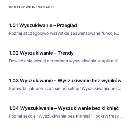
wyszukiwania opartego na sztucznej inteligencji oraz
DODATKOWE INFORMACJE
zidywidualizowanych rekomendacjach.
1.01 Wyszukiwanie – Przegląd
Poznaj szczegółowo wszystkie zaawansowane funkcje
Luigi’s Box Search, stworzone, by optymalizować
wyszukiwanie w e-commerce i zwiększać konwersje.
1.02 Wyszukiwanie – Trendy
Dowiedz się więcej o trendach wyszukiwania w aplikacji
Luigi's Box.
1.03 Wyszukiwanie – Wyszukiwanie bez wyników
Sprawdź, jak poruszać się po sekcji "Wyszukiwania bez
wyników" w panelu analitycznym.
1.04 Wyszukiwanie – Wyszukiwanie bez kliknięć
Poznaj sekcję "Wyszukiwania bez kliknięć" i odkryj frazy z
zerową liczbą kliknięć.