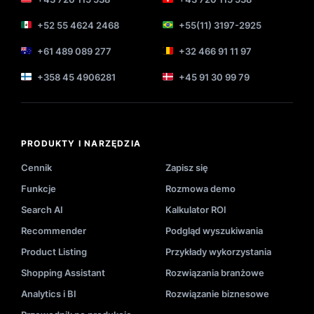
+52 55 4624 2468
+55(11) 3197-2925
+61 489 089 277
+32 466 91 11 97
+358 45 4906281
+45 91 30 99 79
PRODUKTY I NARZĘDZIA
Cennik
Zapisz się
Funkcje
Rozmowa demo
Search AI
Kalkulator ROI
Recommender
Podgląd wyszukiwania
Product Listing
Przykłady wykorzystania
Shopping Assistant
Rozwiązania branżowe
Analytics i BI
Rozwiązanie biznesowe