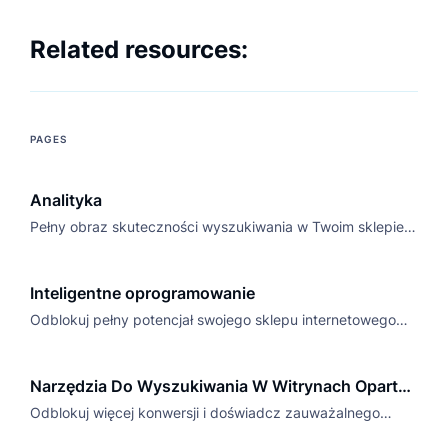
Related resources:
PAGES
Analityka
Pełny obraz skuteczności wyszukiwania w Twoim sklepie.
Zrozum potrzeby klientów i zwiększaj sprzedaż!
Inteligentne oprogramowanie
Odblokuj pełny potencjał swojego sklepu internetowego
dzięki naszemu potężnemu oprogramowaniu
inteligentnemu. Śledź, identyfikuj i wykorzystuj cenne dane
Narzędzia Do Wyszukiwania W Witrynach Oparte
do ulepszeń.
Na AI od Luigi’s Box
Odblokuj więcej konwersji i doświadcz zauważalnego
wzrostu w swoim sklepie internetowym, dzięki funkcjom