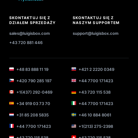
SKONTAKTUJ SIĘ Z
SKONTAKTUJ SIĘ Z
DZIAŁEM SPRZEDAŻY
NASZYM SUPPORTEM
sales@luigisbox.com
support@luigisbox.com
+43 720 881 446
+48 83 888 11 19
+421 2 2220 0349
+420 790 285 197
+44 7700 171423
+1(437) 292-0469
+43 720 115 538
+34 919 03 73 70
+44 7700 171423
+31 85 208 5835
+46 10 884 8061
+44 7700 171423
+1(213) 275-2398
+43 720 115 538
+43 720 115 538