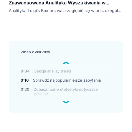
Zaawansowana Analityka Wyszukiwania w
Witrynie
Analityka Luigi's Box pozwala zagłębić się w poszczególne
raporty i zidentyfikować, gdzie tracisz okazje oraz
przychody, które produkty są najczęściej wyszukiwane,
ale także które wyszukiwania są najsilniejsze. Na
podstawie tych informacji możesz szukać błędów,
przyczyn zachowań klientów lub rozwiązań problemów z
VIDEO OVERVIEW
wyszukiwaniem i rekomendacjami.
0:04
Sekcja analizy treści
0:16
Sprawdź najpopularniejsze zapytania
0:20
Zobacz różne statystyki dotyczące
produktu