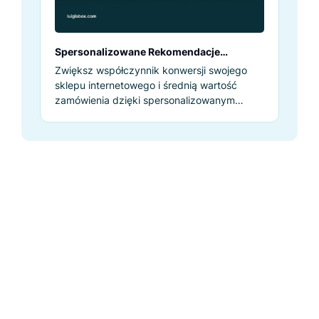
Spersonalizowane Rekomendacje
Produktów Oparte na AI
Zwiększ współczynnik konwersji swojego
sklepu internetowego i średnią wartość
zamówienia dzięki spersonalizowanym
rekomendacjom produktów opartym na
sztucznej inteligencji.