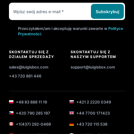
Subskrybuj
Przeczytałem/am i akceptuję warunki zawarte w
Polityce
Prywatności
.
SKONTAKTUJ SIĘ Z
SKONTAKTUJ SIĘ Z
DZIAŁEM SPRZEDAŻY
NASZYM SUPPORTEM
sales@luigisbox.com
support@luigisbox.com
+43 720 881 446
+48 83 888 11 19
+421 2 2220 0349
+420 790 285 197
+44 7700 171423
+1(437) 292-0469
+43 720 115 538