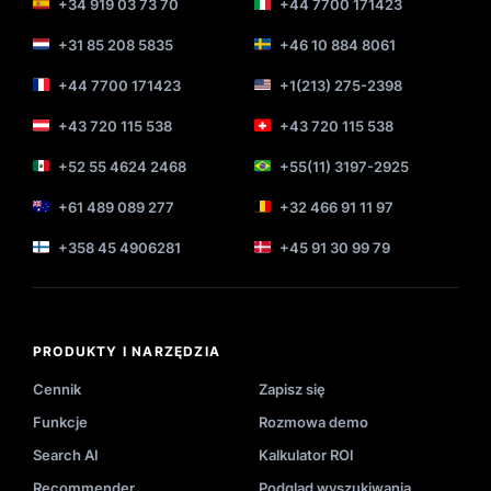
+34 919 03 73 70
+44 7700 171423
+31 85 208 5835
+46 10 884 8061
+44 7700 171423
+1(213) 275-2398
+43 720 115 538
+43 720 115 538
+52 55 4624 2468
+55(11) 3197-2925
+61 489 089 277
+32 466 91 11 97
+358 45 4906281
+45 91 30 99 79
PRODUKTY I NARZĘDZIA
Cennik
Zapisz się
Funkcje
Rozmowa demo
Search AI
Kalkulator ROI
Recommender
Podgląd wyszukiwania