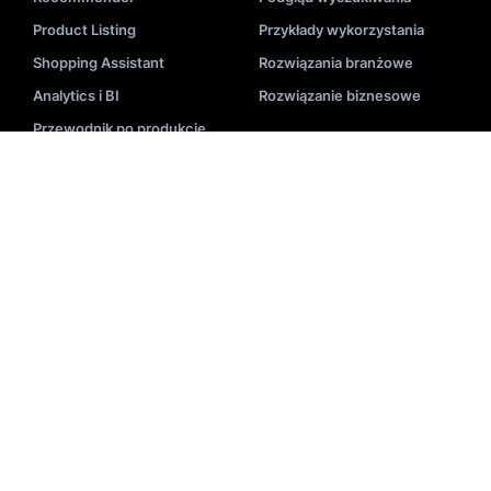
Product Listing
Przykłady wykorzystania
Shopping Assistant
Rozwiązania branżowe
Analytics i BI
Rozwiązanie biznesowe
Przewodnik po produkcie
DODATKOWE INFORMACJE
Blog
Wdrożenie
Videa
Dokumentacja API
Wydarzenia
Status systemu
E-Booki
Nasi partnerzy
Akademia
Centrum pomocy
Zastosowanie
Wyszukiwanie-Słowniczek
Newsletter
Narzędzia E-Commerce
Studia przypadków