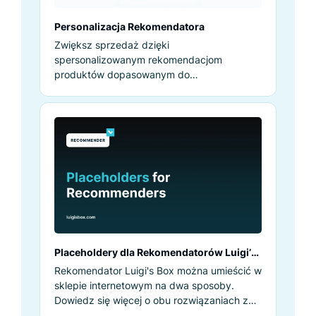
Personalizacja Rekomendatora
Zwiększ sprzedaż dzięki
spersonalizowanym rekomendacjom
produktów dopasowanym do
zainteresowań, zachowań i historii zakupów
każdego klienta.
Placeholdery dla Rekomendatorów Luigi’s
Box
Rekomendator Luigi's Box można umieścić w
sklepie internetowym na dwa sposoby.
Dowiedz się więcej o obu rozwiązaniach z
naszego filmu.