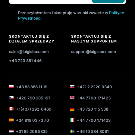
Przeczytałem/am i akceptuję warunki zawarte w
Polityce
Prywatności
.
SKONTAKTUJ SIĘ Z
SKONTAKTUJ SIĘ Z
DZIAŁEM SPRZEDAŻY
NASZYM SUPPORTEM
sales@luigisbox.com
support@luigisbox.com
+43 720 881 446
+48 83 888 11 19
+421 2 2220 0349
+420 790 285 197
+44 7700 171423
+1(437) 292-0469
+43 720 115 538
+34 919 03 73 70
+44 7700 171423
+31 85 208 5835
+46 10 884 8061