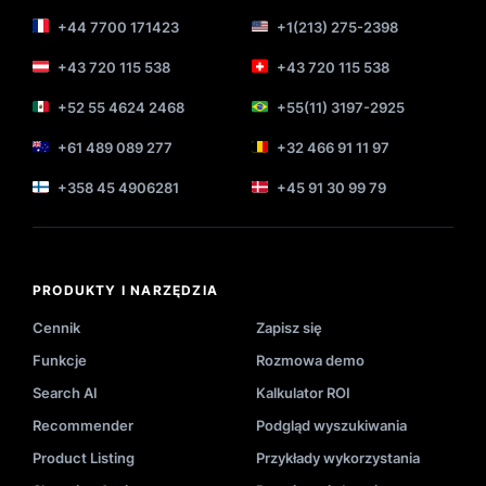
+44 7700 171423
+1(213) 275-2398
+43 720 115 538
+43 720 115 538
+52 55 4624 2468
+55(11) 3197-2925
+61 489 089 277
+32 466 91 11 97
+358 45 4906281
+45 91 30 99 79
PRODUKTY I NARZĘDZIA
Cennik
Zapisz się
Funkcje
Rozmowa demo
Search AI
Kalkulator ROI
Recommender
Podgląd wyszukiwania
Product Listing
Przykłady wykorzystania