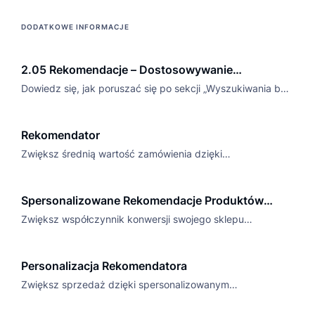
recommendations in e-commerce in our handy articles.
DODATKOWE INFORMACJE
2.05 Rekomendacje – Dostosowywanie
rekomendacji
Dowiedz się, jak poruszać się po sekcji „Wyszukiwania bez
wyników” w panelu analitycznym Twojej platformy e-
commerce.
Rekomendator
Zwiększ średnią wartość zamówienia dzięki
rekomendacjom produktów opartym na AI, dopasowanym
do unikalnych preferencji zakupowych każdego klienta.
Spersonalizowane Rekomendacje Produktów
Oparte na AI
Zwiększ współczynnik konwersji swojego sklepu
internetowego i średnią wartość zamówienia dzięki
spersonalizowanym rekomendacjom produktów opartym
Personalizacja Rekomendatora
na sztucznej inteligencji.
Zwiększ sprzedaż dzięki spersonalizowanym
rekomendacjom produktów dopasowanym do