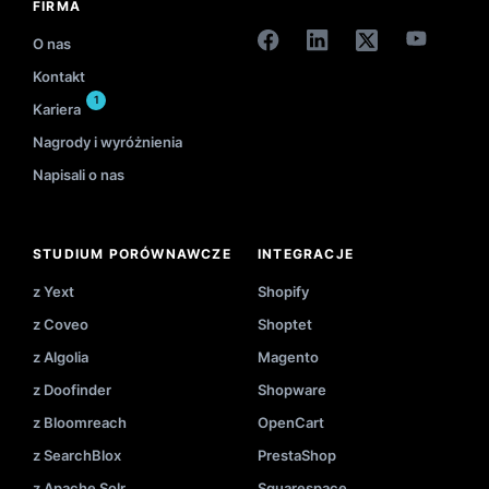
FIRMA
O nas
Kontakt
1
Kariera
Nagrody i wyróżnienia
Napisali o nas
STUDIUM PORÓWNAWCZE
INTEGRACJE
z Yext
Shopify
z Coveo
Shoptet
z Algolia
Magento
z Doofinder
Shopware
z Bloomreach
OpenCart
z SearchBlox
PrestaShop
z Apache Solr
Squarespace