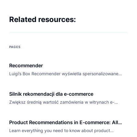
Related resources:
PAGES
Recommender
Luigi’s Box Recommender wyświetla spersonalizowane
propozycje produktów, korzystając z zaawansowanego
silnika rekomendacji opartego na AI.
Silnik rekomendacji dla e-commerce
Zwiększ średnią wartość zamówienia w witrynach e-
commerce dzięki szytym na miarę sugestiom produktów
wytworzonych przez silnik rekomendacji.
Product Recommendations in E-commerce: All
Nuts and Bolts
Learn everything you need to know about product