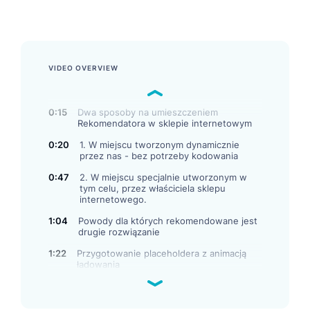
zainteresowań, zachowań i historii zakupów każdego
klienta.
VIDEO OVERVIEW
0:15
Dwa sposoby na umieszczeniem
Rekomendatora w sklepie internetowym
0:20
1. W miejscu tworzonym dynamicznie
przez nas - bez potrzeby kodowania
0:47
2. W miejscu specjalnie utworzonym w
tym celu, przez właściciela sklepu
internetowego.
1:04
Powody dla których rekomendowane jest
drugie rozwiązanie
1:22
Przygotowanie placeholdera z animacją
ładowania