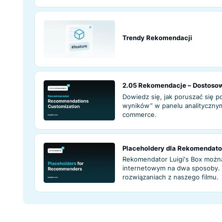
Podgląd Rekomen
Analityka Rekom
Zdobądź kluczowe
rekomendatora za
nawigacyjnego.
Trendy Rekomend
2.05 Rekomendac