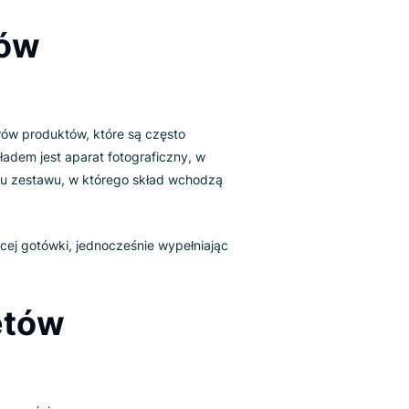
Pakietów
lecania zestawów produktów, które są często
ietnym przykładem jest aparat fotograficzny, w
ków do zakupu zestawu, w którego skład wchodzą
y sprzęt.
zczędzić więcej gotówki, jednocześnie wypełniając