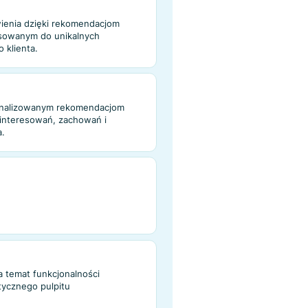
e Rekomendacje Produktów Oparte na AI
nnik konwersji swojego sklepu
rednią wartość zamówienia dzięki
ym rekomendacjom produktów opartym na
cji.
wartość zamówienia dzięki rekomendacjom
m na AI, dopasowanym do unikalnych
owych każdego klienta.
Rekomendatora
 dzięki spersonalizowanym rekomendacjom
owanym do zainteresowań, zachowań i
każdego klienta.