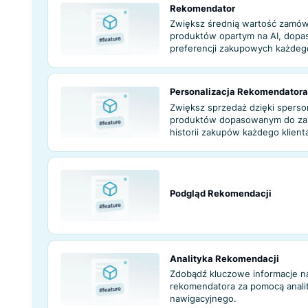
Spersonalizowan
Zwiększ współczy
internetowego i ś
spersonalizowan
sztucznej inteligen
Rekomendator
Zwiększ średnią 
produktów oparty
preferencji zakup
Personalizacja 
Zwiększ sprzedaż
produktów dopas
historii zakupów 