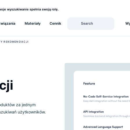
ź, czy Twoje wyszukiwanie spełnia swoją rolę.
Rozwiązania
Materiały
Cennik
›
PAKIETY REKOMENDACJI
acji
ielu produktów za jednym
ich wyszukiwań użytkowników.