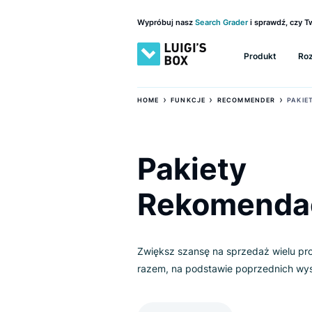
Wypróbuj nasz
Search Grader
i sprawd
Produkt
›
›
HOME
FUNKCJE
RECOMMENDER
Pakiety
Rekomend
Zwiększ szansę na sprzedaż w
razem, na podstawie poprzedn