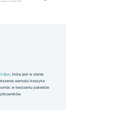
ty
ndatora Luigi’s Box
, która jest w stanie
ów, w celu zwiększenia wartości koszyka
. System może pomóc w tworzeniu pakietów
wyszukiwań użytkowników.