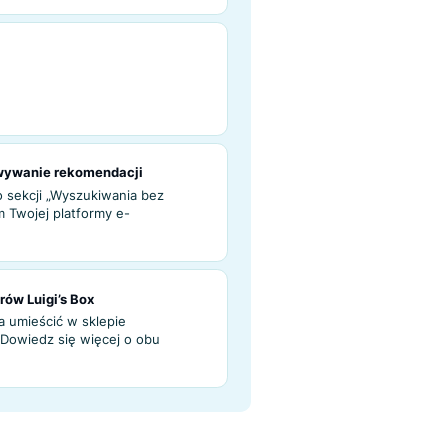
dacji
endacji
 informacje na temat funkcjonalności
 pomocą analitycznego pulpitu
acji
je – Dostosowywanie rekomendacji