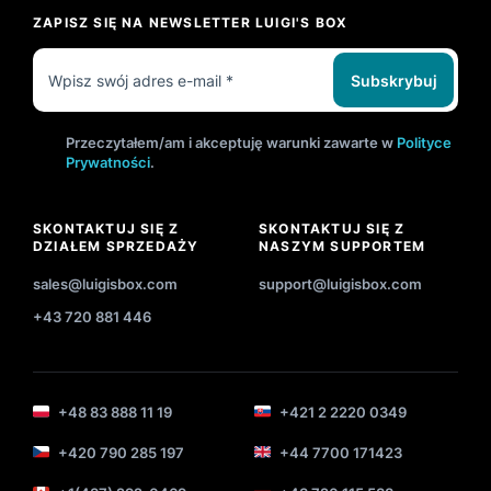
ZAPISZ SIĘ NA NEWSLETTER LUIGI'S BOX
Subskrybuj
Przeczytałem/am i akceptuję warunki zawarte w
Polityce
Prywatności
.
SKONTAKTUJ SIĘ Z
SKONTAKTUJ SIĘ Z
DZIAŁEM SPRZEDAŻY
NASZYM SUPPORTEM
sales@luigisbox.com
support@luigisbox.com
+43 720 881 446
+48 83 888 11 19
+421 2 2220 0349
+420 790 285 197
+44 7700 171423