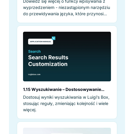
Dowiedz się więcej o funkcji wpisywania z
wyprzedzeniem - niezastąpionym narzędziu
do przewidywania języka, które przynosi
szereg korzyści.
1.15 Wyszukiwanie – Dostosowywanie
wyników wyszukiwania
Dostosuj wyniki wyszukiwania w Luigi's Box,
stosując reguły, zmieniając kolejność i wiele
więcej.