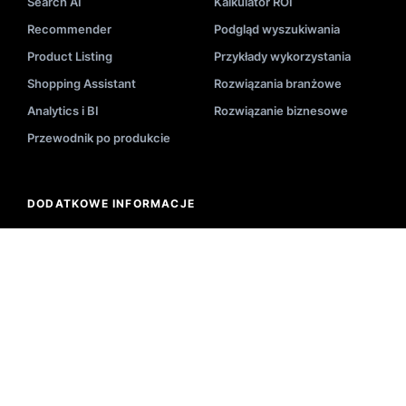
Search AI
Kalkulator ROI
Recommender
Podgląd wyszukiwania
Product Listing
Przykłady wykorzystania
Shopping Assistant
Rozwiązania branżowe
Analytics i BI
Rozwiązanie biznesowe
Przewodnik po produkcie
DODATKOWE INFORMACJE
Blog
Wdrożenie
Videa
Dokumentacja API
Wydarzenia
Status systemu
E-Booki
Nasi partnerzy
Akademia
Centrum pomocy
Zastosowanie
Wyszukiwanie-Słowniczek
Newsletter
Narzędzia E-Commerce