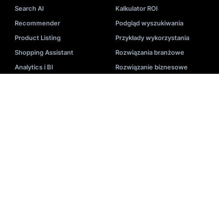
Search AI
Kalkulator ROI
Recommender
Podgląd wyszukiwania
Product Listing
Przykłady wykorzystania
Shopping Assistant
Rozwiązania branżowe
Analytics i BI
Rozwiązanie biznesowe
Przewodnik po produkcie
DODATKOWE INFORMACJE
Blog
Wdrożenie
Videa
Dokumentacja API
Wydarzenia
Status systemu
E-Booki
Nasi partnerzy
Akademia
Centrum pomocy
Zastosowanie
Wyszukiwanie-Słowniczek