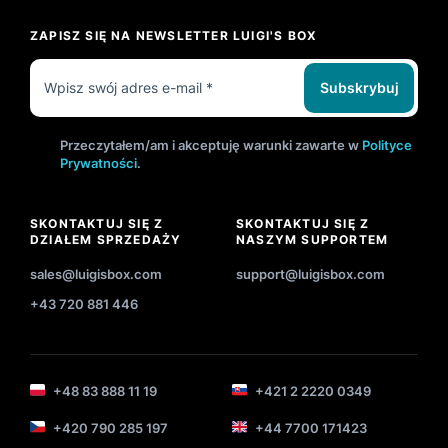
ZAPISZ SIĘ NA NEWSLETTER LUIGI'S BOX
Subskrybuj
Przeczytałem/am i akceptuję warunki zawarte w
Polityce
Prywatności
.
SKONTAKTUJ SIĘ Z
SKONTAKTUJ SIĘ Z
DZIAŁEM SPRZEDAŻY
NASZYM SUPPORTEM
sales@luigisbox.com
support@luigisbox.com
+43 720 881 446
+48 83 888 11 19
+421 2 2220 0349
+420 790 285 197
+44 7700 171423