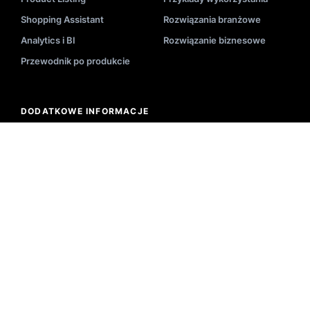
Shopping Assistant
Rozwiązania branżowe
Analytics i BI
Rozwiązanie biznesowe
Przewodnik po produkcie
DODATKOWE INFORMACJE
Blog
Wdrożenie
Videa
Dokumentacja API
Wydarzenia
Status systemu
E-Booki
Nasi partnerzy
Akademia
Centrum pomocy
Zastosowanie
Wyszukiwanie-Słowniczek
Newsletter
Narzędzia E-Commerce
Studia przypadków