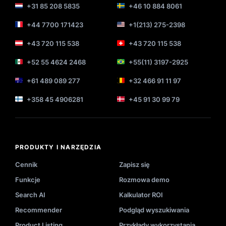
+31 85 208 5835
+46 10 884 8061
+44 7700 171423
+1(213) 275-2398
+43 720 115 538
+43 720 115 538
+52 55 4624 2468
+55(11) 3197-2925
+61 489 089 277
+32 466 91 11 97
+358 45 4906281
+45 91 30 99 79
PRODUKTY I NARZĘDZIA
Cennik
Zapisz się
Funkcje
Rozmowa demo
Search AI
Kalkulator ROI
Recommender
Podgląd wyszukiwania
Product Listing
Przykłady wykorzystania