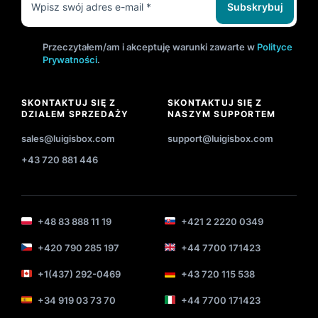
Subskrybuj
Przeczytałem/am i akceptuję warunki zawarte w
Polityce
Prywatności
.
SKONTAKTUJ SIĘ Z
SKONTAKTUJ SIĘ Z
DZIAŁEM SPRZEDAŻY
NASZYM SUPPORTEM
sales@luigisbox.com
support@luigisbox.com
+43 720 881 446
+48 83 888 11 19
+421 2 2220 0349
+420 790 285 197
+44 7700 171423
+1(437) 292-0469
+43 720 115 538
+34 919 03 73 70
+44 7700 171423