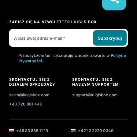
ZAPISZ SIĘ NA NEWSLETTER LUIGI'S BOX
Subskrybuj
Przeczytałem/am i akceptuję warunki zawarte w
Polityce
Prywatności
.
SKONTAKTUJ SIĘ Z
SKONTAKTUJ SIĘ Z
DZIAŁEM SPRZEDAŻY
NASZYM SUPPORTEM
sales@luigisbox.com
support@luigisbox.com
+43 720 881 446
+48 83 888 11 19
+421 2 2220 0349