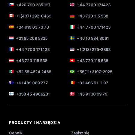
+420 790 285 197
+44 7700 171423
+1(437) 292-0469
+43 720 115 538
+34 919 03 73 70
+44 7700 171423
+31 85 208 5835
+46 10 884 8061
+44 7700 171423
+1(213) 275-2398
+43 720 115 538
+43 720 115 538
+52 55 4624 2468
+55(11) 3197-2925
+61 489 089 277
+32 466 91 11 97
+358 45 4906281
+45 91 30 99 79
PRODUKTY I NARZĘDZIA
Cennik
Zapisz się