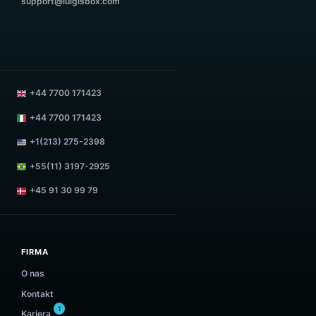
 DZIAŁEM
SKONTAKTUJ SIĘ Z NASZYM
SUPPORTEM
m
support@luigisbox.com