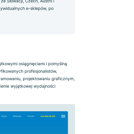
dla klientów ze Słowacji, Czech, Austrii i
netowych i indywidualnych e-sklepów, po
całej firmy.
walić się wyjątkowymi osiągnięciami i pomyślną
e. Zespół certyfikowanych profesjonalistów,
 analizie, programowaniu, projektowaniu graficznym,
any w zapewnienie wyjątkowej wydajności