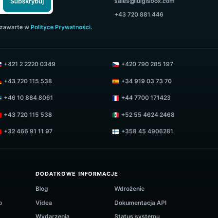
GI'S BOX
SKONTAKTUJ SIĘ Z
SPRZEDAŻY
sales@luigisbox.co
Subskrybuj
+43 720 881 446
warunki zawarte w
Polityce Prywatności
.