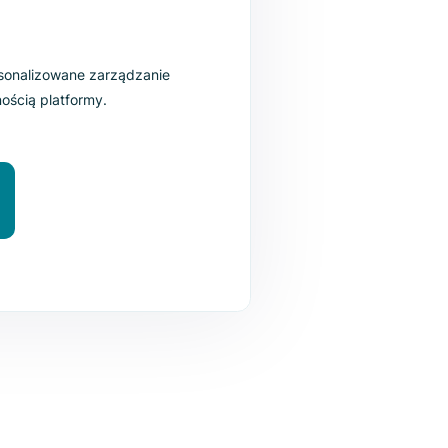
wój biznes z
n.sk!
nia ERP, spersonalizowane zarządzanie
jwyższą wydajnością platformy.
yj Run.sk