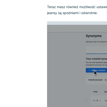
Teraz można definiować synoni
Wcześniej, jeśli chciałeś pobrać
musiałeś skonfigurować oba:
spodnie -> jeansy
jeansy -> spodnie
Teraz masz również możliwość
jeansy są spodniami i odwrotnie