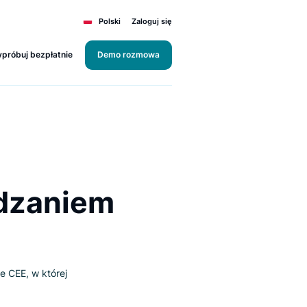
Polski
Zaloguj się
Wypróbuj bezpłatnie
Demo rozmowa
Zarządzaniem
erce w regionie CEE, w której