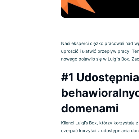
Nasi eksperci ciężko pracowali
uprościć i ułatwić przepływ pr
nowego pojawiło się w Luigi’s 
#1 Udostęp
behawioral