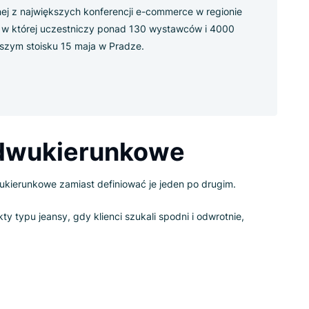
się z nami na Reshoper
ał w jednej z największych konferencji e-commerce w regionie
dniej, w której uczestniczy ponad 130 wystawców i 4000
 na naszym stoisku 15 maja w Pradze.
o
my dwukierunkowe