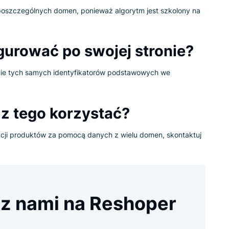
ystają z usługi
Rekomendatora
i posiadają wiele domen, mogą 
nia danych o zachowaniu klientów we wszystkich swoich dom
ji dla poszczególnych domen, ponieważ algorytm jest szkolo
nfigurować po swojej stroni
zielenie tych samych identyfikatorów podstawowych we
ąć z tego korzystać?
omendacji produktów za pomocą danych z wielu domen, skont