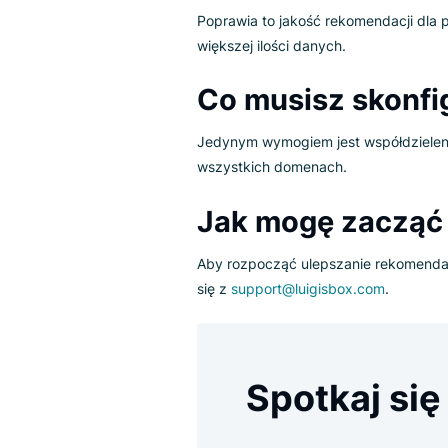
domenami
Klienci Luigi’s Box, którzy korz
czerpać korzyści z udostępnia
Poprawia to jakość rekomendac
większej ilości danych.
Co musisz sko
Jedynym wymogiem jest współd
wszystkich domenach.
Jak mogę zacz
Aby rozpocząć ulepszanie rek