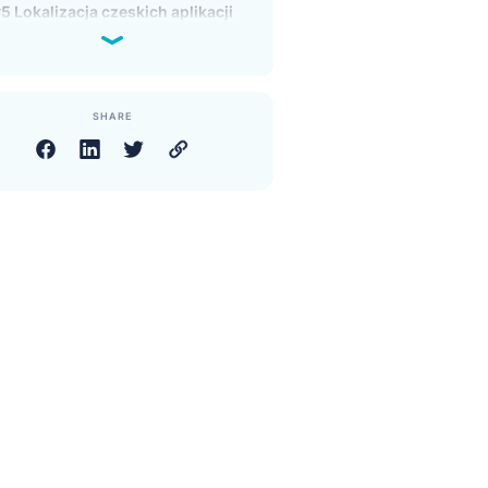
#2 Synonimy dwukierunkowe
#3 Ścieżka audytu
#4 Usunięte spacje z zapytań
#5 Lokalizacja czeskich aplikacji
SHARE
x, aby
o