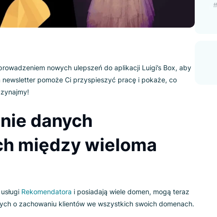
 nad wprowadzeniem nowych ulepszeń do aplikacji Luigi’s Bo
acy. Ten newsletter pomoże Ci przyspieszyć pracę i pokaże, c
Box. Zaczynajmy!
nianie danych
nych między wieloma