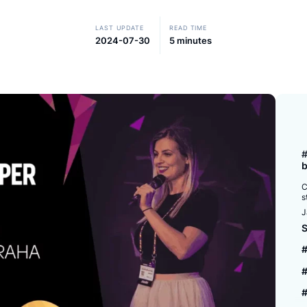
uczestniczy ponad 130 wystawców i 4000 e-s
LAST UPDATE
READ TIME
2024-07-30
5 minutes