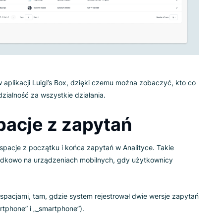
 audytu
tkowników korzystających z aplikacji Luigi’s Box, więc śledze
robić.