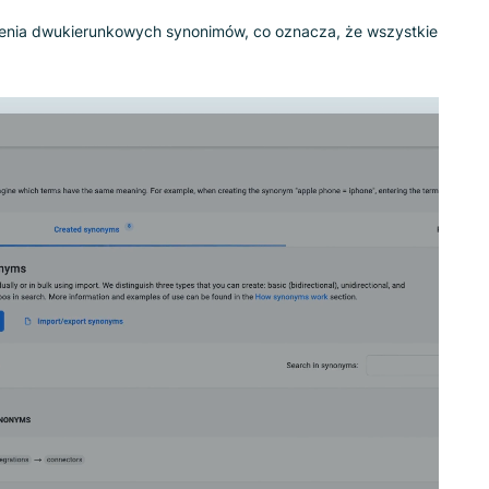
my dwukierunkowe zamiast definiować je jeden po drugim.
 produkty typu jeansy, gdy klienci szukali spodni i odwrotnie,
 ustawienia dwukierunkowych synonimów, co oznacza, że wsz
.