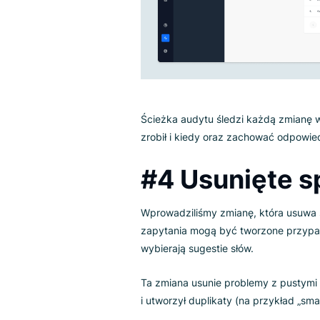
#3 Ścieżka
Niektórzy z was mają wielu uży
zmian jest ważne.
Najnowszy dodatek pozwala to 