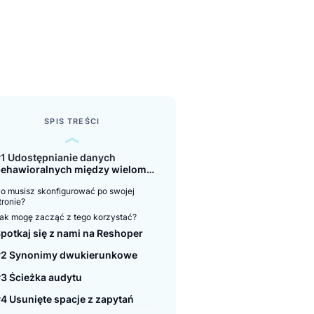
klepów.
SPIS TREŚCI
#1 Udostępnianie danych
behawioralnych między wieloma
domenami
Co musisz skonfigurować po swojej
stronie?
Jak mogę zacząć z tego korzystać?
Spotkaj się z nami na Reshoper