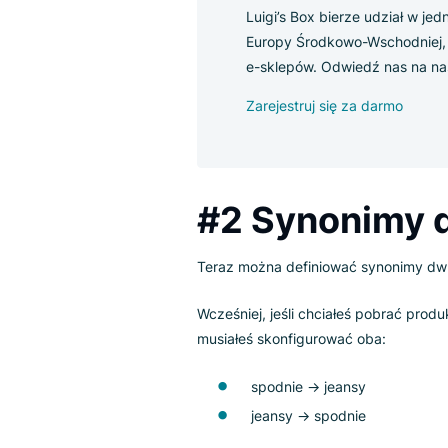
się z
support@luigisbox.com
.
Spotkaj 
Luigi’s Box bierze udzi
Europy Środkowo-Wscho
e-sklepów. Odwiedź nas
Zarejestruj się za darm
#2 Synoni