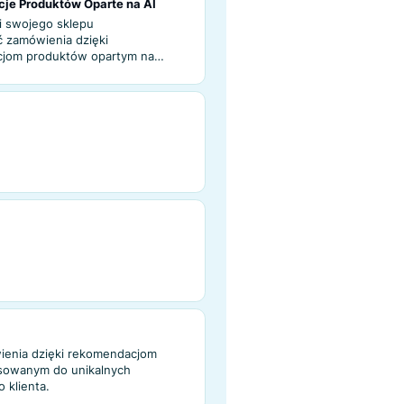
Rekomendatora
 dzięki spersonalizowanym rekomendacjom
owanym do zainteresowań, zachowań i
każdego klienta.
e Rekomendacje Produktów Oparte na AI
nnik konwersji swojego sklepu
rednią wartość zamówienia dzięki
ym rekomendacjom produktów opartym na
cji.
ontekstowe