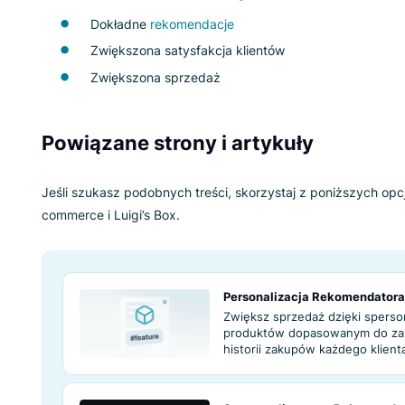
Co więcej, wzrost zadowolenia klientów i spr
Jakie są korzyści 
rekomendacji be
Dokładne
rekomendacje
Zwiększona satysfakcja klientów
Zwiększona sprzedaż
Powiązane strony i artykuły
Jeśli szukasz podobnych treści, skorzystaj z po
commerce i Luigi’s Box.