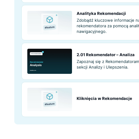
Trendy Rekomend
Rekomendator
Zwiększ średnią 
produktów oparty
preferencji zakup
Analityka Rekom
Zdobądź kluczowe
rekomendatora za
nawigacyjnego.
2.01 Rekomendato