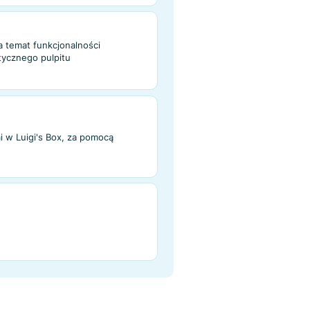
acji
wartość zamówienia dzięki rekomendacjom
m na AI, dopasowanym do unikalnych
owych każdego klienta.
endacji
 informacje na temat funkcjonalności
 pomocą analitycznego pulpitu
r – Analiza