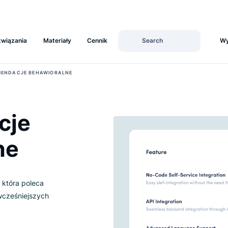
Rozwiązania
Materiały
Cennik
›
REKOMENDACJE BEHAWIORALNE
dacje
alne
unkcji, która poleca
tawie wcześniejszych