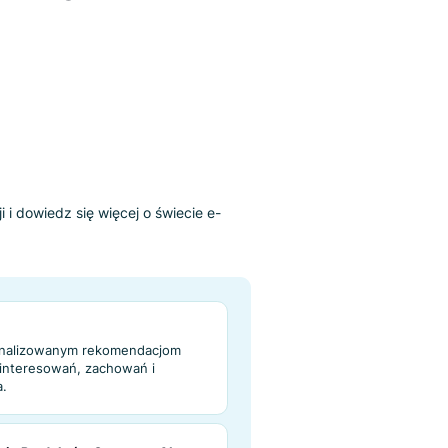
zedaży jest bardzo prawdopodobny.
z funkcji
hawioralnych?
niższych opcji i dowiedz się więcej o świecie e-