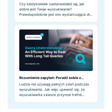
Czy kiedykolwiek zastanawiałeś się, jak
dobre jest Twoje wyszukiwanie?
Prawdopodobnie jest ono wystarczające dla
Ciebie, ale czy jest odpowiednie dla Twoich
klientów?
Rozumienie zapytań: Poradź sobie z
hasłami z długiego ogona
Ludzie nie używają pełnych zdań podczas
wyszukiwania. Jak więc upewnić się, że
wyszukiwarka zawsze przynosi trafne
wyniki?