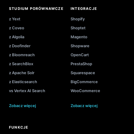
STUDIUM PORÓWNAWCZE
INTEGRACJE
z Yext
Shopify
z Coveo
Shoptet
z Algolia
Magento
z Doofinder
Shopware
z Bloomreach
OpenCart
z SearchBlox
PrestaShop
z Apache Solr
Squarespace
z Elasticsearch
BigCommerce
vs Vertex AI Search
WooCommerce
Zobacz więcej
Zobacz więcej
FUNKCJE