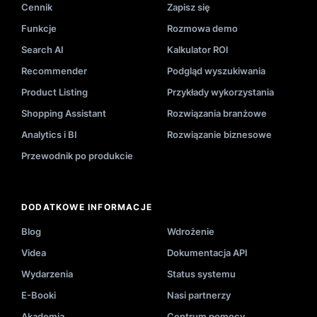
Cennik
Zapisz się
Funkcje
Rozmowa demo
Search AI
Kalkulator ROI
Recommender
Podgląd wyszukiwania
Product Listing
Przykłady wykorzystania
Shopping Assistant
Rozwiązania branżowe
Analytics i BI
Rozwiązanie biznesowe
Przewodnik po produkcie
DODATKOWE INFORMACJE
Blog
Wdrożenie
Videa
Dokumentacja API
Wydarzenia
Status systemu
E-Booki
Nasi partnerzy
Akademia
Centrum pomocy