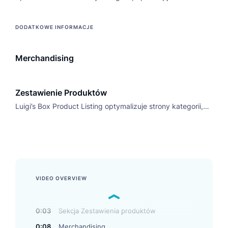
doświadczenia zakupowe, wspierają cele biznesowe i
zwiększają zyski.
DODATKOWE INFORMACJE
Merchandising
Zestawienie Produktów
Luigi’s Box Product Listing optymalizuje strony kategorii,
poprawiając zakupy. Organizuje produkty, zwiększając
sprzedaż dzięki zdjęciom, cenom i detalom.
VIDEO OVERVIEW
0:03
Sekcja Zestawienia produktów
0:08
Merchandising