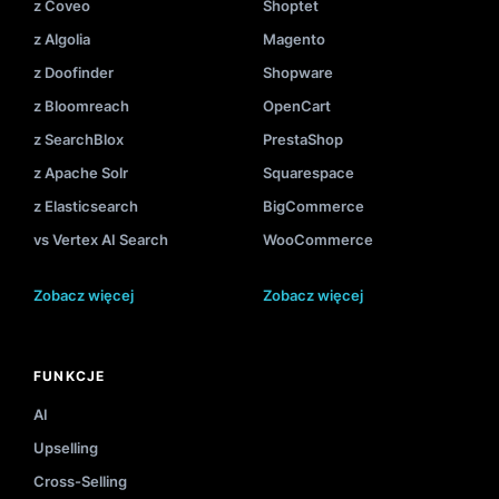
z Coveo
Shoptet
z Algolia
Magento
z Doofinder
Shopware
z Bloomreach
OpenCart
z SearchBlox
PrestaShop
z Apache Solr
Squarespace
z Elasticsearch
BigCommerce
vs Vertex AI Search
WooCommerce
Zobacz więcej
Zobacz więcej
FUNKCJE
AI
Upselling
Cross-Selling