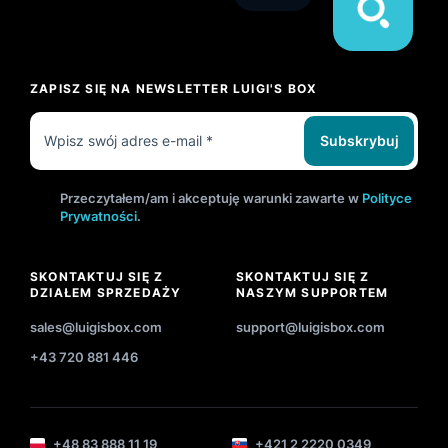
ZAPISZ SIĘ NA NEWSLETTER LUIGI'S BOX
Subskrybuj
Przeczytałem/am i akceptuję warunki zawarte w
Polityce
Prywatności
.
SKONTAKTUJ SIĘ Z
SKONTAKTUJ SIĘ Z
DZIAŁEM SPRZEDAŻY
NASZYM SUPPORTEM
sales@luigisbox.com
support@luigisbox.com
+43 720 881 446
+48 83 888 11 19
+421 2 2220 0349